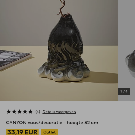
1
/
4
4
Details weergeven
CANYON vaas/decoratie - hoogte 32 cm
33,19 EUR
Outlet