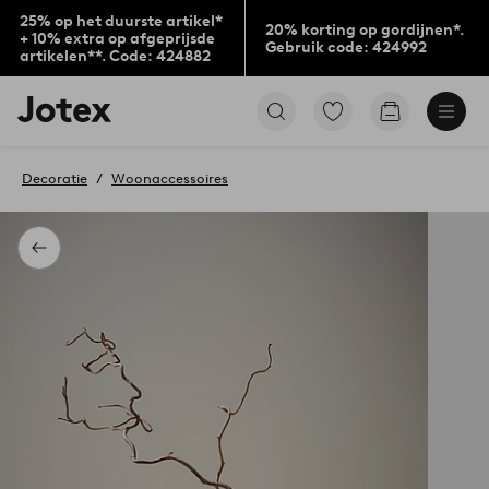
25% op het duurste artikel*
20% korting op gordijnen*.
+ 10% extra op afgeprijsde
Gebruik code: 424992
artikelen**. Code: 424882
Jotex
Ga
Go
logo
naar
to
-
favoriet
checkout
go
gemarkeerde
Decoratie
Woonaccessoires
to
producten
the
home
page
Terug