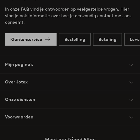
In onze FAQ vind je antwoorden op veelgestelde vragen. Hier
vind je ook informatie over hoe je eenvoudig contact met ons
opneemt.
Klantenservice
Bestelling
Betaling
Leve
Mijn pagina's
Over Jotex
Onze diensten
Voorwaarden
Meet our friend Ellos