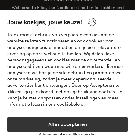
Welcome to Ellos, the Nordic destination for fashion and
beauty! Get a clean, modern aesthetic and unique style for
your wardrobe. Your next inspiring look is here!
Jouw koekjes, jouw keuze!
Visit Ellos
Jotex maakt gebruik van verplichte cookies om de
website te laten functioneren en ook cookies voor
analyse, aangepaste inhoud en om je een relevantere
ervaring op onze website te bieden. Wij delen deze
persoonsgegevens en cookies met de advertentie- en
Veilig betalen - Nu betalen of opsplitsen
analysebedrijven waarmee wij samenwerken. Hiermee
analyseren we hoe je de site gebruikt en promoten we
Wil je meer weten over
onze betaalopties
?
onze marketing, zodat je meer gepersonaliseerde
advertenties kunt ontvangen. Door op Accepteren te
klikken, ga je akkoord met ons gebruik van cookies. Je
kunt je keuzes aanpassen onder Instellingen en meer
informatie lezen in ons
cookiebeleid
.
Nederland - Selecteer land
Alles accepteren
Instagram
Facebook
Alleen noodzakelijke cookies