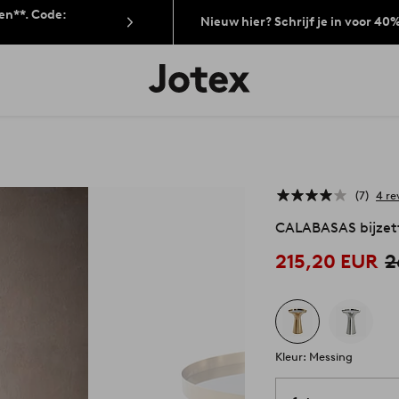
len**. Code:
Nieuw hier? Schrijf je in voor 40
Jotex
logo
-
go
to
the
home
page
7
4 re
CALABASAS bijzet
215,20 EUR
2
Kleur: Messing