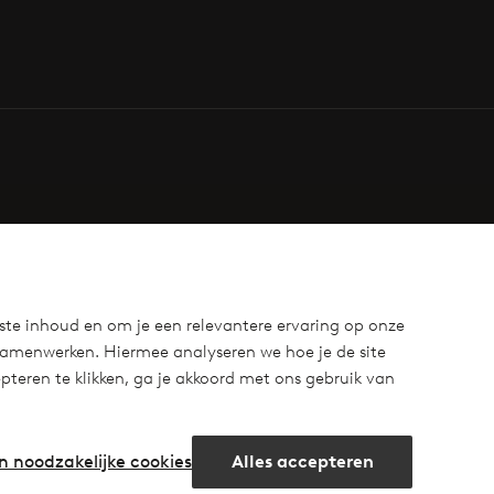
ste inhoud en om je een relevantere ervaring op onze
samenwerken. Hiermee analyseren we hoe je de site
teren te klikken, ga je akkoord met ons gebruik van
n noodzakelijke cookies
Alles accepteren
m
cebook