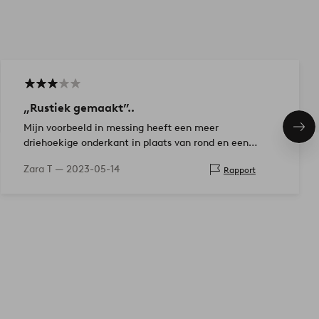
„Rustiek gemaakt”..
Mijn voorbeeld in messing heeft een meer
Vol
driehoekige onderkant in plaats van rond en een
ite
flinke opening tussen de bovenste schijf/het glas en
Zara T —
2023-05-14
Rapport
de metalen rand aan de bovenkant - wat…