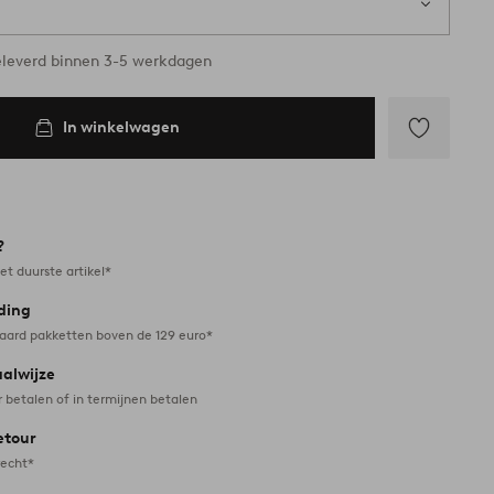
leverd binnen 3-5 werkdagen
In winkelwagen
Toevoegen
aan
favorieten
?
et duurste artikel*
ding
daard pakketten boven de 129 euro*
aalwijze
r betalen of in termijnen betalen
etour
recht*