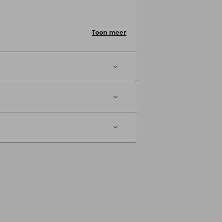
Toon meer
naast het bed zetten.
Artikelnummer: