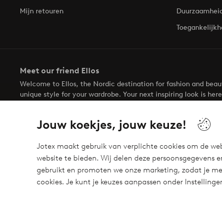
Mijn retouren
Duurzaamhei
Toegankelijkh
Meet our friend Ellos
Welcome to Ellos, the Nordic destination for fashion and bea
unique style for your wardrobe. Your next inspiring look is here
Jouw koekjes, jouw keuze!
Jotex maakt gebruik van verplichte cookies om de web
website te bieden. Wij delen deze persoonsgegevens e
Veilig betalen - Nu betalen of opsplitsen
gebruikt en promoten we onze marketing, zodat je mee
Wil je meer weten over
onze betaalopties
?
cookies. Je kunt je keuzes aanpassen onder Instelling