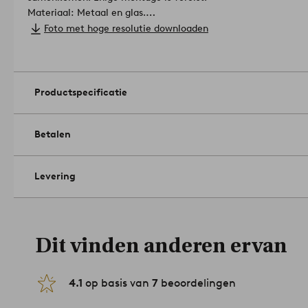
Materiaal: Metaal en glas.
Afmetingen: Hoogte 50 cm, ø 40 cm.
Foto met hoge resolutie downloaden
Onderhoud: Afnemen met een licht vochtige doek.
Tips/advies: Voor een unieke look kun je de CALABASAS tafel 
1573052-01-0
Productspecificatie
Betalen
Levering
Dit vinden anderen ervan
4.1
op basis van
7
beoordelingen