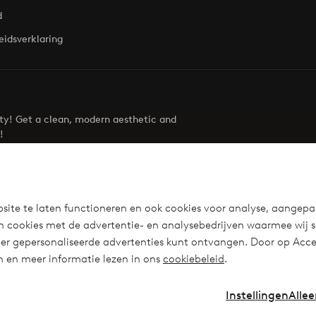
d
eidsverklaring
uty! Get a clean, modern aesthetic and
!
Visit Ellos
site te laten functioneren en ook cookies voor analyse, aangepa
n cookies met de advertentie- en analysebedrijven waarmee wij 
r gepersonaliseerde advertenties kunt ontvangen. Door op Accep
en en meer informatie lezen in ons
cookiebeleid
.
Instellingen
Allee
Instagra
Fa
Nederland - Selecteer land