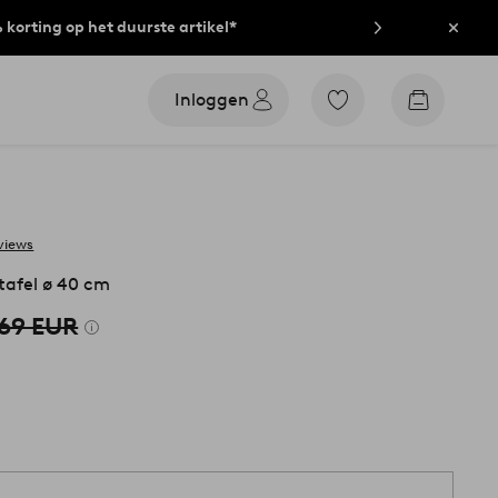
% korting op het duurste artikel*
Sluit
Inloggen
Ga
Go
naar
to
favoriet
checkout
gemarkeerde
producten
views
tafel ø 40 cm
69 EUR