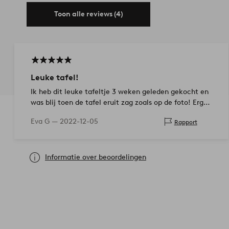
Toon alle reviews (4)
Leuke tafel!
Ik heb dit leuke tafeltje 3 weken geleden gekocht en
was blij toen de tafel eruit zag zoals op de foto! Erg
tevreden!
Eva G —
2022-12-05
Rapport
Informatie over beoordelingen