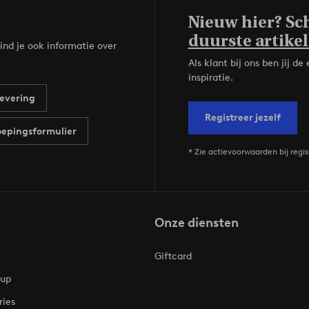
Nieuw hier? Sch
duurste artikel
ind je ook informatie over
Als klant bij ons ben jij 
inspiratie.
evering
Registreer jezelf
epingsformulier
* Zie actievoorwaarden bij regis
Onze diensten
Giftcard
oup
ries