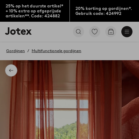
25% op het duurste artikel*
20% korting op gordijnen*.
+ 10% extra op afgeprijsde
Gebruik code: 424992
artikelen**. Code: 424882
Jotex
Ga
Go
logo
naar
to
-
favoriet
checkout
go
gemarkeerde
Gordijnen
Multifunctionele gordijnen
to
producten
the
home
page
Terug