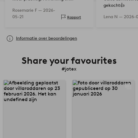
kwaliteit top.
gekocht👍
Rosemarie F —
2026-
05-21
Lena N —
2026-0
Rapport
Informatie over beoordelingen
Share your favourites
#jotex