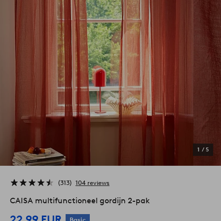
1
/
5
313
104 reviews
CAISA multifunctioneel gordijn 2-pak
22,99 EUR
Basic