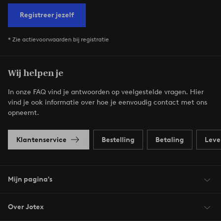
Registreer jezelf
* Zie actievoorwaarden bij registratie
Wij helpen je
In onze FAQ vind je antwoorden op veelgestelde vragen. Hier
vind je ook informatie over hoe je eenvoudig contact met ons
opneemt.
Klantenservice
Bestelling
Betaling
Leve
Mijn pagina's
Over Jotex