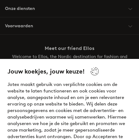
Onze diensten
Voorwaarden
Meet our friend Ellos
Welcome to Ellos, the Nordic destination for fashion and
beauty! Get a clean, modern aesthetic and unique style for
your wardrobe. Your next inspiring look is here!
Jouw koekjes, jouw keuze!
Visit Ellos
Jotex maakt gebruik van verplichte cookies om de
website te laten functioneren en ook cookies voor
analyse, aangepaste inhoud en om je een relevantere
ervaring op onze website te bieden. Wij delen deze
persoonsgegevens en cookies met de advertentie- en
Veilig betalen - Nu betalen of opsplitsen
analysebedrijven waarmee wij samenwerken. Hiermee
analyseren we hoe je de site gebruikt en promoten we
Wil je meer weten over
onze betaalopties
?
onze marketing, zodat je meer gepersonaliseerde
advertenties kunt ontvangen. Door op Accepteren te