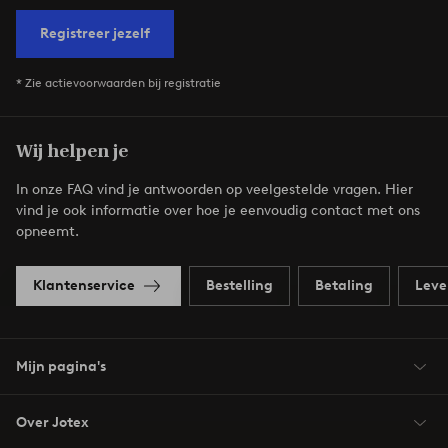
Registreer jezelf
* Zie actievoorwaarden bij registratie
Wij helpen je
In onze FAQ vind je antwoorden op veelgestelde vragen. Hier
vind je ook informatie over hoe je eenvoudig contact met ons
opneemt.
Klantenservice
Bestelling
Betaling
Leve
Mijn pagina's
Over Jotex