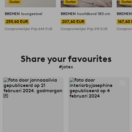
Outlet
Outlet
Outlet
BREMEN
loungestoel
BREMEN
hoofdbord 180 cm
BREME
259,60 EUR
207,60 EUR
167,60
Oorspronkelijke Prijs
649 EUR
Oorspronkelijke Prijs
519 EUR
Oorspronk
Share your favourites
#jotex