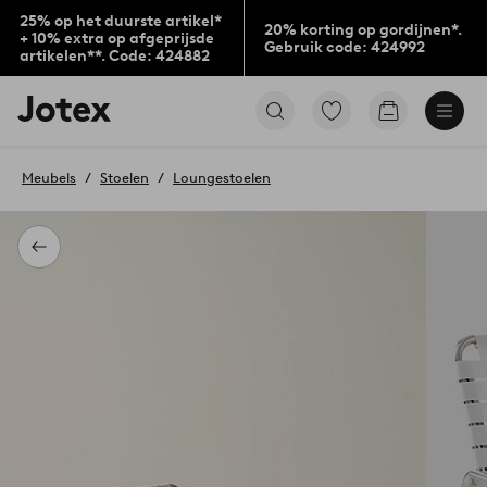
25% op het duurste artikel*
20% korting op gordijnen*.
+ 10% extra op afgeprijsde
Gebruik code: 424992
artikelen**. Code: 424882
Jotex
Ga
Go
logo
naar
to
-
favoriet
checkout
go
gemarkeerde
Meubels
Stoelen
Loungestoelen
to
producten
the
home
page
Terug