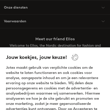
Onze diensten
Voorwaarden
Meet our friend Ellos
Welcome to Ellos, the Nordic destination for fashion and
beauty! Get a clean, modern aesthetic and unique style for
your wardrobe. Your next inspiring look is here!
Jouw koekjes, jouw keuze!
Visit Ellos
Jotex maakt gebruik van verplichte cookies om de
website te laten functioneren en ook cookies voor
analyse, aangepaste inhoud en om je een relevantere
ervaring op onze website te bieden. Wij delen deze
persoonsgegevens en cookies met de advertentie- en
Veilig betalen - Nu betalen of opsplitsen
analysebedrijven waarmee wij samenwerken. Hiermee
analyseren we hoe je de site gebruikt en promoten we
Wil je meer weten over
onze betaalopties
?
onze marketing, zodat je meer gepersonaliseerde
advertenties kunt ontvangen. Door op Accepteren te