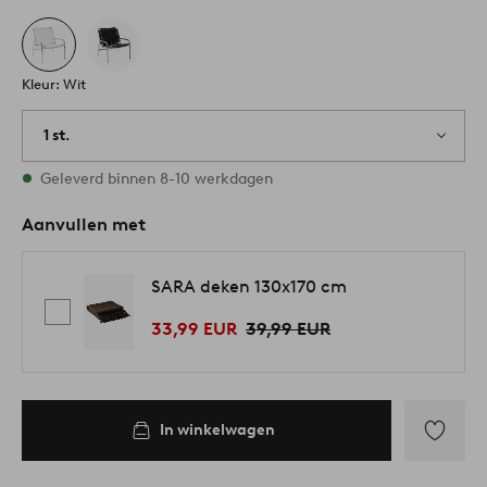
Kleur: Wit
1 st.
Op voorraad
Geleverd binnen 8-10 werkdagen
Aanvullen met
SARA deken 130x170 cm
33,99 EUR
39,99 EUR
In winkelwagen
Toevoege