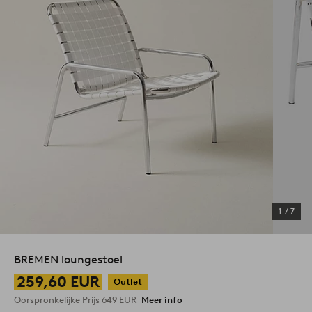
1
/
7
BREMEN loungestoel
259,60 EUR
Outlet
Oorspronkelijke Prijs
649 EUR
Meer info