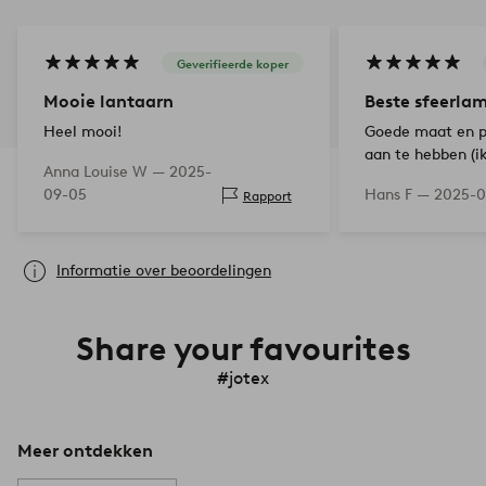
Geverifieerde koper
Mooie lantaarn
Beste sfeerla
Heel mooi!
Goede maat en pr
aan te hebben (ik
Anna Louise W —
2025-
theelichtjes).
09-05
Hans F —
2025-0
Rapport
Informatie over beoordelingen
Share your favourites
#jotex
Meer ontdekken