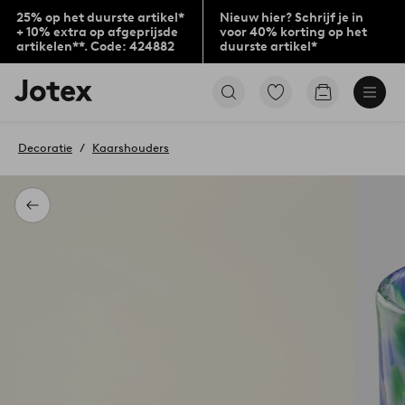
25% op het duurste artikel*
Nieuw hier? Schrijf je in
+ 10% extra op afgeprijsde
voor 40% korting op het
artikelen**. Code: 424882
duurste artikel*
Jotex
Ga
Go
logo
naar
to
-
favoriet
checkout
go
gemarkeerde
Decoratie
Kaarshouders
to
producten
the
home
page
Terug