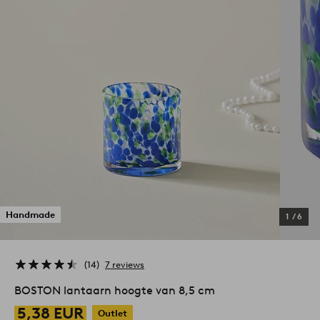
Handmade
1
/
6
14
7 reviews
BOSTON lantaarn hoogte van 8,5 cm
5,38 EUR
Outlet