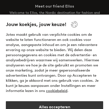
Meet our friend Ellos
Welcome to Ellos, the Nordic destination for fashion and
beauty! Get a clean, modern aesthetic and unique style for
your wardrobe. Your next inspiring look is here!
Jouw koekjes, jouw keuze!
Visit Ellos
Jotex maakt gebruik van verplichte cookies om de
website te laten functioneren en ook cookies voor
analyse, aangepaste inhoud en om je een relevantere
ervaring op onze website te bieden. Wij delen deze
persoonsgegevens en cookies met de advertentie- en
Veilig betalen - Nu betalen of opsplitsen
analysebedrijven waarmee wij samenwerken. Hiermee
analyseren we hoe je de site gebruikt en promoten we
Wil je meer weten over
onze betaalopties
?
onze marketing, zodat je meer gepersonaliseerde
advertenties kunt ontvangen. Door op Accepteren te
klikken, ga je akkoord met ons gebruik van cookies. Je
kunt je keuzes aanpassen onder Instellingen en meer
informatie lezen in ons
cookiebeleid
.
Nederland - Selecteer land
Alles accepteren