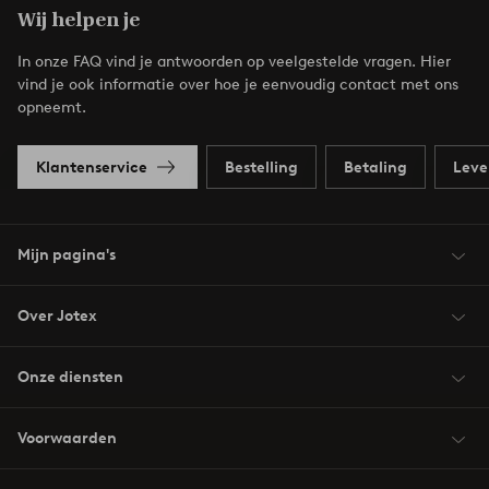
Wij helpen je
In onze FAQ vind je antwoorden op veelgestelde vragen. Hier
vind je ook informatie over hoe je eenvoudig contact met ons
opneemt.
Klantenservice
Bestelling
Betaling
Leve
Mijn pagina's
Over Jotex
Onze diensten
Voorwaarden