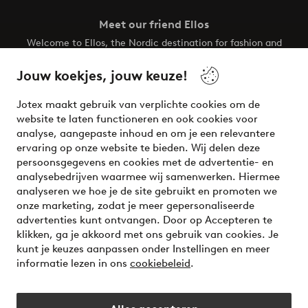
Meet our friend Ellos
Welcome to Ellos, the Nordic destination for fashion and
beauty! Get a clean, modern aesthetic and unique style for
your wardrobe. Your next inspiring look is here!
Jouw koekjes, jouw keuze!
Visit Ellos
Jotex maakt gebruik van verplichte cookies om de
website te laten functioneren en ook cookies voor
analyse, aangepaste inhoud en om je een relevantere
ervaring op onze website te bieden. Wij delen deze
persoonsgegevens en cookies met de advertentie- en
Veilig betalen - Nu betalen of opsplitsen
analysebedrijven waarmee wij samenwerken. Hiermee
analyseren we hoe je de site gebruikt en promoten we
Wil je meer weten over
onze betaalopties
?
onze marketing, zodat je meer gepersonaliseerde
advertenties kunt ontvangen. Door op Accepteren te
klikken, ga je akkoord met ons gebruik van cookies. Je
kunt je keuzes aanpassen onder Instellingen en meer
informatie lezen in ons
cookiebeleid
.
Nederland - Selecteer land