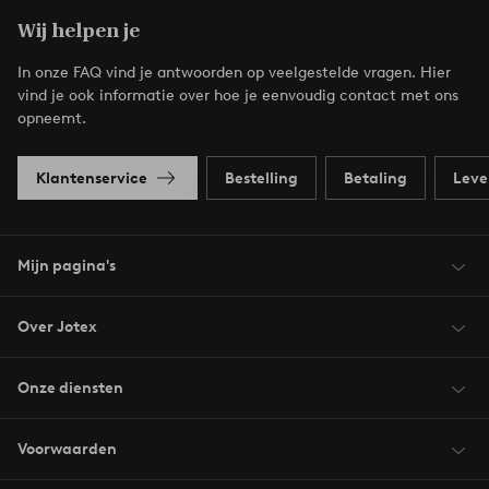
Wij helpen je
In onze FAQ vind je antwoorden op veelgestelde vragen. Hier
vind je ook informatie over hoe je eenvoudig contact met ons
opneemt.
Klantenservice
Bestelling
Betaling
Leve
Mijn pagina's
Over Jotex
Onze diensten
Voorwaarden