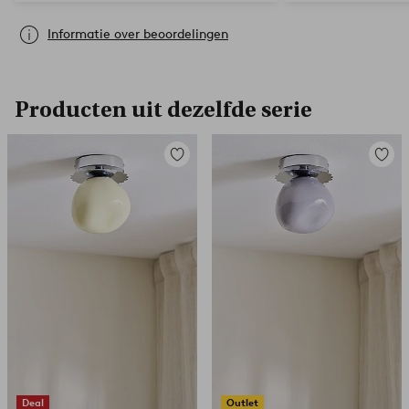
Informatie over beoordelingen
Producten uit dezelfde serie
Toevoegen
Toevoe
aan
aan
favorieten
favori
Deal
Outlet