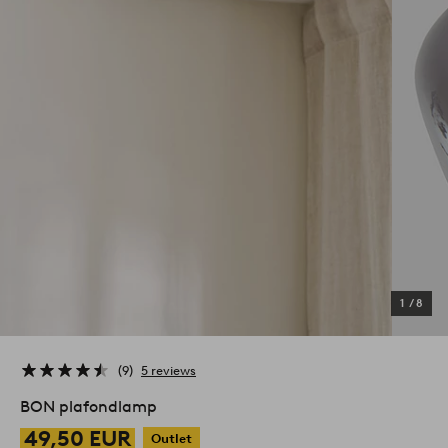
1
/
8
9
5 reviews
BON plafondlamp
49,50 EUR
Outlet