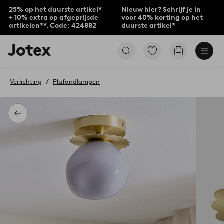
25% op het duurste artikel*
Nieuw hier? Schrijf je in
+ 10% extra op afgeprijsde
voor 40% korting op het
artikelen**. Code: 424882
duurste artikel*
Jotex
Ga
Go
logo
naar
to
-
favoriet
checkout
go
gemarkeerde
Verlichting
Plafondlampen
to
producten
the
home
page
Terug