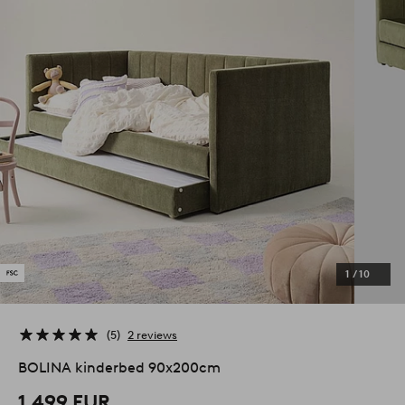
1
/
10
5
2 reviews
BOLINA kinderbed 90x200cm
1.499 EUR