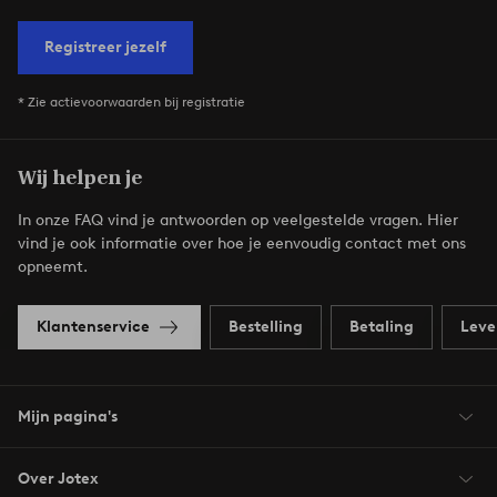
Registreer jezelf
* Zie actievoorwaarden bij registratie
Wij helpen je
In onze FAQ vind je antwoorden op veelgestelde vragen. Hier
vind je ook informatie over hoe je eenvoudig contact met ons
opneemt.
Klantenservice
Bestelling
Betaling
Leve
Mijn pagina's
Over Jotex