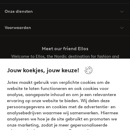
Onze diensten
Voorwaarden
Meet our friend Ellos
Welcome to Ellos, the Nordic destination for fashion and
beauty! Get a clean, modern aesthetic and unique style for
your wardrobe. Your next inspiring look is here!
Jouw koekjes, jouw keuze!
Visit Ellos
Jotex maakt gebruik van verplichte cookies om de
website te laten functioneren en ook cookies voor
analyse, aangepaste inhoud en om je een relevantere
ervaring op onze website te bieden. Wij delen deze
persoonsgegevens en cookies met de advertentie- en
Veilig betalen - Nu betalen of opsplitsen
analysebedrijven waarmee wij samenwerken. Hiermee
analyseren we hoe je de site gebruikt en promoten we
Wil je meer weten over
onze betaalopties
?
onze marketing, zodat je meer gepersonaliseerde