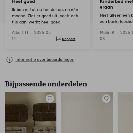
Heel goed
Kinderbed met
eraan
Ik ben er tot nu toe dol op, na één
Niet alleen een 
maand. Ziet er goed uit, voelt echt
een bank, leesho
fijn aan, werkt heel goed.
tegelijkertijd ee
Makkelijkste montage ooit. Was ook
Albert H —
2026-05-
Malin R —
2026-
bedoeld als logeerbed voor twee
14
08
Rapport
personen, maar ik maak me…
Informatie over beoordelingen
Bijpassende onderdelen
Toevoegen
Toevoegen
aan
aan
favorieten
favorieten