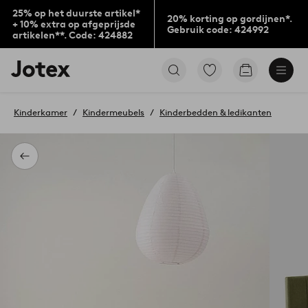
25% op het duurste artikel*
20% korting op gordijnen*.
+ 10% extra op afgeprijsde
Gebruik code: 424992
artikelen**. Code: 424882
Jotex
Ga
Go
logo
naar
to
-
favoriet
checkout
go
gemarkeerde
Kinderkamer
Kindermeubels
Kinderbedden & ledikanten
to
producten
the
home
page
Terug