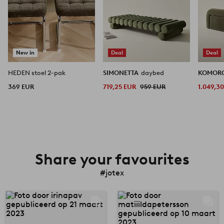
New in
Deal
Deal
HEDEN stoel 2-pak
SIMONETTA
daybed
KOMOR
369 EUR
719,25 EUR
959 EUR
1.049,3
Share your favourites
#jotex