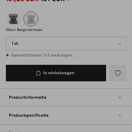
Kleur: Beige terrazzo
1 st.
Op voorraad
Geleverd binnen 3-5 werkdagen
In winkelwagen
Toevoege
aan
favoriete
Productinformatie
Productspecificatie