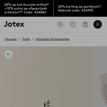
25% op het duurste artikel*
20% korting op gordijnen*.
+ 10% extra op afgeprijsde
Gebruik code: 424992
artikelen**. Code: 424882
Jotex
Ga
Go
logo
naar
to
-
favoriet
checkout
go
gemarkeerde
Meubels
Tafels
Sidetables & bijzettafels
to
producten
the
home
page
Terug