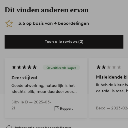
Dit vinden anderen ervan
3.5
op basis van
4
beoordelingen
Toon alle reviews (2)
Geverifieerde koper
Misleidende kl
Zeer stijlvol
Ik heb de kleur 
Goede afwerking, natuurlijk is het
de tafel is roze,
'slechts' blik, maar daardoor zeer
licht en echt een blikvanger!
Sibylle D —
2025-03-
21
Becc —
2023-02
Rapport