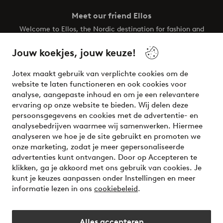
Meet our friend Ellos
Welcome to Ellos, the Nordic destination for fashion and
beauty! Get a clean, modern aesthetic and unique style for
your wardrobe. Your next inspiring look is here!
Jouw koekjes, jouw keuze!
Visit Ellos
Jotex maakt gebruik van verplichte cookies om de
website te laten functioneren en ook cookies voor
analyse, aangepaste inhoud en om je een relevantere
ervaring op onze website te bieden. Wij delen deze
persoonsgegevens en cookies met de advertentie- en
Veilig betalen - Nu betalen of opsplitsen
analysebedrijven waarmee wij samenwerken. Hiermee
analyseren we hoe je de site gebruikt en promoten we
Wil je meer weten over
onze betaalopties
?
onze marketing, zodat je meer gepersonaliseerde
advertenties kunt ontvangen. Door op Accepteren te
klikken, ga je akkoord met ons gebruik van cookies. Je
kunt je keuzes aanpassen onder Instellingen en meer
informatie lezen in ons
cookiebeleid
.
Nederland - Selecteer land
Alles accepteren