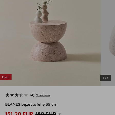
Deal
1
/
3
4
2 reviews
BLANES bijzettafel ø 35 cm
151,20 EUR
189 EUR