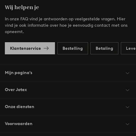
Wij helpen je
In onze FAQ vind je antwoorden op veelgestelde vragen. Hier
vind je ook informatie over hoe je eenvoudig contact met ons
opneemt.
Klantenservice
Bestelling
Betaling
Leve
Mijn pagina's
Over Jotex
Onze diensten
Voorwaarden