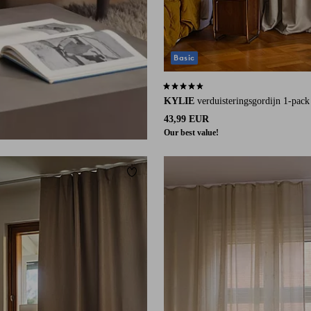
Basic
4,3 op basis van 510 beoordelingen
KYLIE
verduisteringsgordijn 1-pack
43,99 EUR
Our best value!
eten
Toevoegen aan favorieten
220
250
300