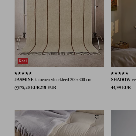
Deal
4,0 op basis van 35 beoordelingen
4,2 op basis v
JASMINE
katoenen vloerkleed 200x300 cm
SHADOW
ve
175,20 EUR
219 EUR
44,99 EUR
Toevoegen aan favori