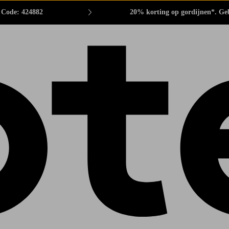
. Code: 424882
20% korting op gordijnen*. Ge