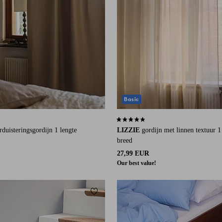
Basic
an 98 beoordelingen
4,3 op basis van 21 beoordelingen
rduisteringsgordijn 1 lengte
LIZZIE
gordijn met linnen textuur 1
breed
27,99 EUR
Our best value!
eten
Toevoegen aan favorieten
80X200
160X230
200X300