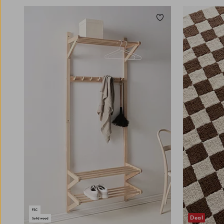
Toevoegen aan favori
80X300
170X240
Deal