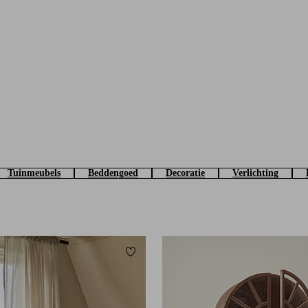
Tuinmeubels
Beddengoed
Decoratie
Verlichting
eten
Toevoegen aan favorieten