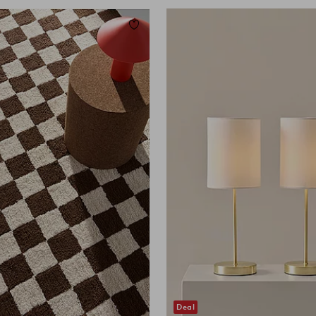
eten
Toevoegen aan favorieten
200X300
Deal