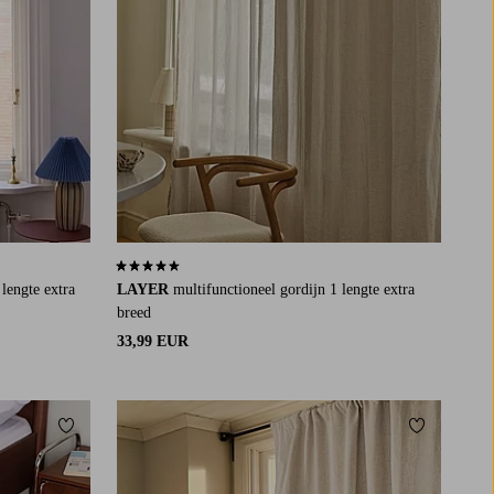
4,5 op basis van 417 beoordelingen
 lengte extra
LAYER
multifunctioneel gordijn 1 lengte extra
breed
33,99 EUR
Toevoegen aan favorieten
Toevoegen a
220
250
300