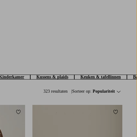
Kinderkamer
Kussens & plaids
Keuken & tafellinnen
Ba
323 resultaten
Sorteer op:
Populariteit
Toevoegen aan favorieten
Toevoegen a
90X200
120X200
140X200
160X200
180X200