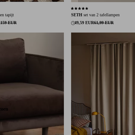
an 60 beoordelingen
4,7 op basis van 250 beoordelingen
en tapijt
SETH
set van 2 tafellampen
R
159 EUR
49,59 EUR
61,99 EUR
220
250
300
zoen