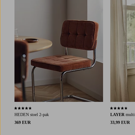
4,5 op basis van 78 beoordelingen
4,5 op basis v
HEDEN stoel 2-pak
LAYER
multi
369 EUR
33,99 EUR