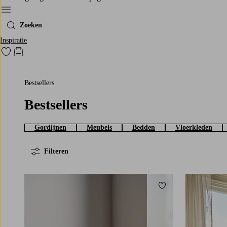
Menu
Zoeken
Inspiratie
Ga naar favoriet gemarkeerde producten
Go to checkout
Bestsellers
Bestsellers
Gordijnen
Meubels
Bedden
Vloerkleden
Filteren
Toevoegen aan favori
220
250
300