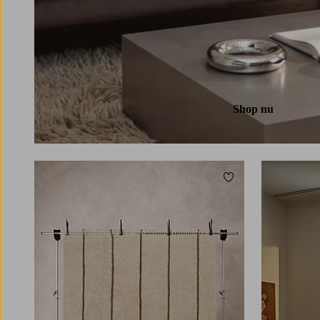
Shop nu
Toevoegen aan favori
220
250
300