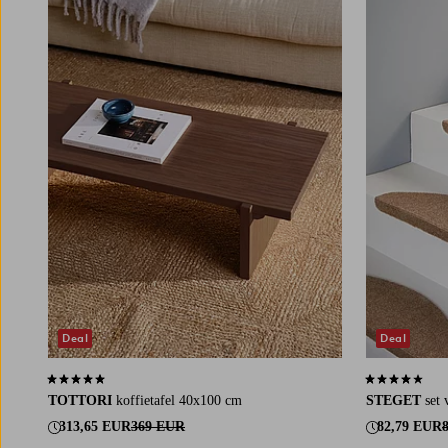
Deal
Deal
5,0 op basis van 2 beoordelingen
4,2 op basis v
TOTTORI
koffietafel 40x100 cm
STEGET
set
313,65 EUR
369 EUR
82,79 EUR