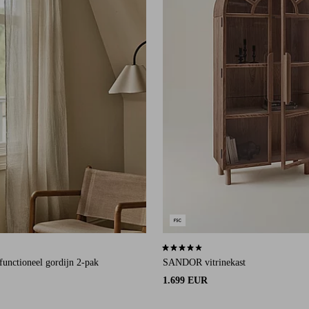
an 889 beoordelingen
3,9 op basis van 34 beoordelingen
functioneel gordijn 2-pak
SANDOR vitrinekast
1.699 EUR