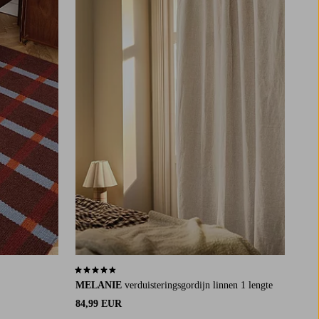
4,4 op basis van 159 beoordelingen
MELANIE
verduisteringsgordijn linnen 1 lengte
84,99 EUR