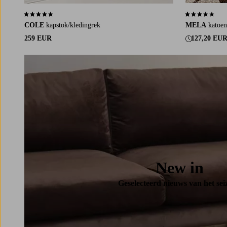
4,3 op basis van 106 beoordelingen
3,6 op basis v
COLE
kapstok/kledingrek
MELA
katoen
259 EUR
127,20 EU
New in
Geselecteerd nieuws van het sei