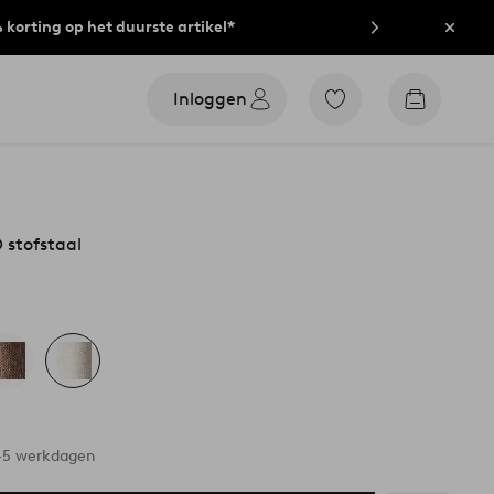
% korting op het duurste artikel*
Sluit
Inloggen
Ga
Go
naar
to
favoriet
checkout
gemarkeerde
producten
 stofstaal
3-5 werkdagen