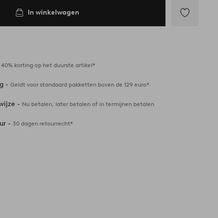
In winkelwagen
Toevoegen
aan
favorieten
-
40% korting op het duurste artikel*
ng -
Geldt voor standaard pakketten boven de 129 euro*
wijze -
Nu betalen, later betalen of in termijnen betalen
ur -
30 dagen retourrecht*