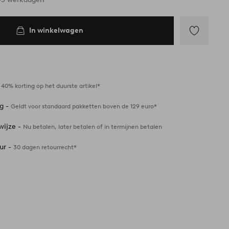
In winkelwagen
Toevoegen
aan
favorieten
-
40% korting op het duurste artikel*
ng -
Geldt voor standaard pakketten boven de 129 euro*
wijze -
Nu betalen, later betalen of in termijnen betalen
ur -
30 dagen retourrecht*