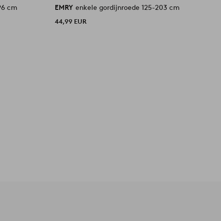
396 cm
EMRY
enkele gordijnroede 125-203 cm
E
44,99 EUR
5