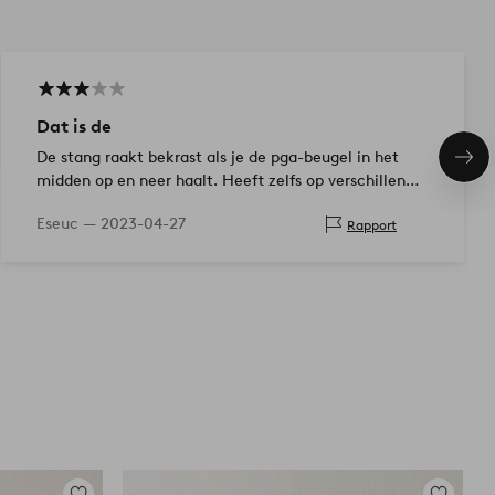
Dat is de
De stang raakt bekrast als je de pga-beugel in het
Vol
midden op en neer haalt. Heeft zelfs op verschillende
ite
plekken verf losgelaten, aan de onderkant is het
Eseuc —
2023-04-27
Rapport
zwart dus ik heb mezelf moeten verven…