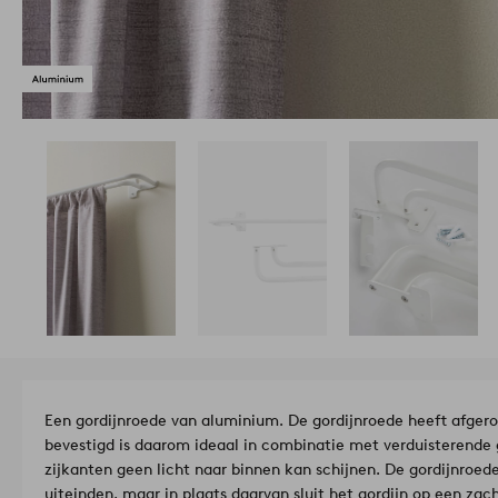
Een gordijnroede van aluminium. De gordijnroede heeft afge
bevestigd is daarom ideaal in combinatie met verduisterende
zijkanten geen licht naar binnen kan schijnen. De gordijnroe
uiteinden, maar in plaats daarvan sluit het gordijn op een za