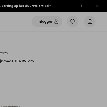
% korting op het duurste artikel*
Sluit
Inloggen
Ga
Go
naar
to
favoriet
checkout
gemarkeerde
producten
eviews
jnroede 110-186 cm
3-5 werkdagen