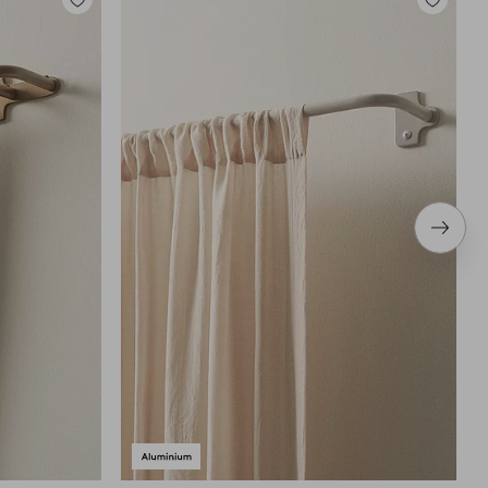
Toevoegen
Toevoege
aan
aan
favorieten
favoriete
Volge
item