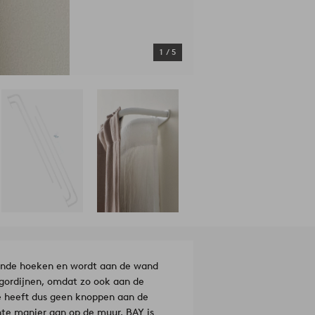
1
/
5
ronde hoeken en wordt aan de wand
 gordijnen, omdat zo ook aan de
de heeft dus geen knoppen aan de
chte manier aan op de muur. BAY is