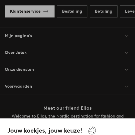
Klantenservice
Bestelling
Betaling
Leve
Mijn pagina's
Over Jotex
Onze diensten
Voorwaarden
Meet our friend Ellos
Welcome to Ellos, the Nordic destination for fashion and
beauty! Get a clean, modern aesthetic and unique style for
your wardrobe. Your next inspiring look is here!
Jouw koekjes, jouw keuze!