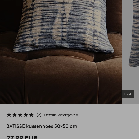
1
/
4
2
Details weergeven
BATISSE kussenhoes 50x50 cm
27,99 EUR