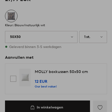
Kleur: Blauw/natuurlijk wit
50X50
1 st.
Op voorraad
Geleverd binnen 3-5 werkdagen
Aanvullen met
MOLLY boxkussen 50x50 cm
12 EUR
Our best value!
In winkelwagen