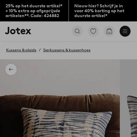
25% op het duurste artikel*
Nieuw hier? Schrijf je in
+ 10% extra op afgeprijsde
voor 40% korting op het
artikelen**. Code: 424882
duurste artikel*
Jotex
Ga
Go
logo
naar
to
-
favoriet
checkout
go
gemarkeerde
Kussens & plaids
Sierkussens & kussenhoes
to
producten
the
home
page
Terug