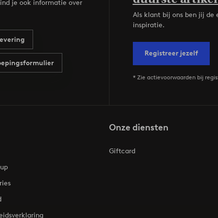
ind je ook informatie over
Als klant bij ons ben jij 
inspiratie.
evering
Registreer jezelf
epingsformulier
* Zie actievoorwaarden bij regis
Onze diensten
Giftcard
oup
ries
d
eidsverklaring