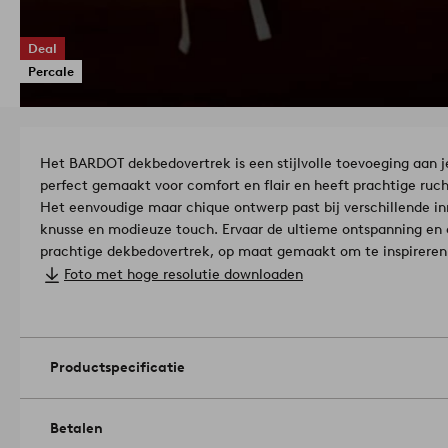
Deal
Percale
Het BARDOT dekbedovertrek is een stijlvolle toevoeging aan j
perfect gemaakt voor comfort en flair en heeft prachtige ruch
Het eenvoudige maar chique ontwerp past bij verschillende inr
knusse en modieuze touch. Ervaar de ultieme ontspanning en c
prachtige dekbedovertrek, op maat gemaakt om te inspireren
100% Katoen.
Foto met hoge resolutie downloaden
Sluiting: envelopsluiting.
Draaddichtheid: 200.0 TC. (De draaddichtheid geeft het aanta
een stof. Hoe hoger de draaddichtheid, hoe hoger de kwaliteit.
middelhoog vuur. Strijkijzer op hoge temperatuur. Hoogste t
Productspecificatie
Gebruik geen bleekmiddel. Wassen voor gebruik. Binnenstebui
petroleum oplosmiddel). Krimpt maximaal 5%.
Artikelnummer
Betalen