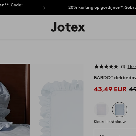
len**. Code:
20% korting op gordijnen*. Gebr
Jotex
logo
-
go
to
the
home
page
1
1 be
BARDOT dekbedov
43,49 EUR
4
Kleur: Lichtblauw