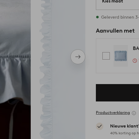
Kies maat
Alle maten zijn op
Geleverd binnen 
Aanvullen met
BA
Volgend
item
Productverklaring
Nieuwe klant
40% korting op h