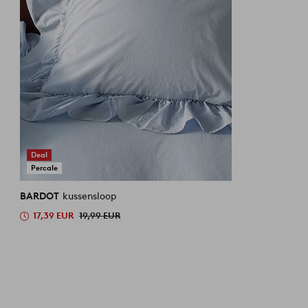
Deal
Percale
BARDOT
kussensloop
17,39 EUR
19,99 EUR