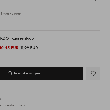
 voorraad
3-5 werkdagen
RDOT kussensloop
10,43 EUR
11,99 EUR
In winkelwagen
Toevoegen
aan
favorieten
?
et duurste artikel*