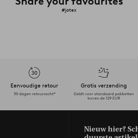
Share your favourites
#jotex
Eenvoudige retour
Gratis verzending
30 dagen retourrecht*
Geldt voor standaard pakketten
boven de 129 EUR
Nieuw hier? Sch
duurste artikel