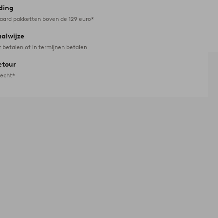
ding
daard pakketten boven de 129 euro*
aalwijze
r betalen of in termijnen betalen
etour
recht*