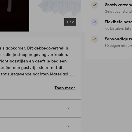
Gratis verzen
Geldt voor stan
Flexibele bet
1
/
2
Nu betalen, late
Eenvoudige r
30 dagen retour
e slaapkamer. Dit dekbedovertrek is
es die je slaapomgeving verfraaien.
ichtingsstijlen en geeft je bed een
reëer een gastvrije sfeer met dit
 tot rustgevende nachten.
Materiaal:
Toon meer
l draden aan per vierkante inch van
).
Drogen in de droogtrommel op
emp. 200°C. Machinewasbaar op 60°.
ten wassen. Droogkuis (alleen
: 2252616-02