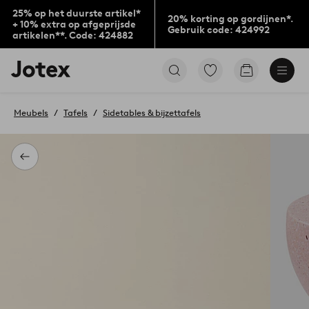
25% op het duurste artikel*
20% korting op gordijnen*.
+ 10% extra op afgeprijsde
Gebruik code: 424992
artikelen**. Code: 424882
Jotex
Ga
Go
logo
naar
to
-
favoriet
checkout
go
gemarkeerde
Meubels
Tafels
Sidetables & bijzettafels
to
producten
the
home
page
Terug