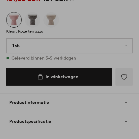
Kleur: Roze terrazzo
1 st.
Op voorraad
Geleverd binnen 3-5 werkdagen
In winkelwagen
Toevoege
aan
favoriete
Productinformatie
Productspecificatie