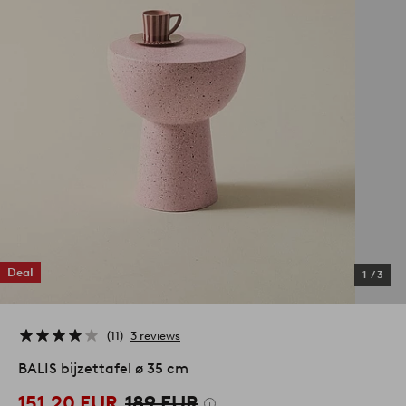
Deal
1
/
3
11
3 reviews
BALIS bijzettafel ø 35 cm
151,20 EUR
189 EUR