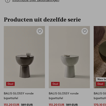
Informatie over beoordelingen
Producten uit dezelfde serie
Toevoegen
Toevoegen
aan
aan
favorieten
favorieten
New i
Deal
Deal
Deal
BALIS GLOSSY ronde
BALIS GLOSSY ronde
BALIS G
bijzettafel
bijzettafel
bijzettaf
151,20 EUR
189 EUR
151,20 EUR
189 EUR
170,10 