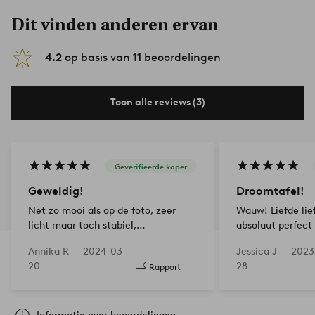
Dit vinden anderen ervan
4.2
op basis van
11
beoordelingen
Toon alle reviews (3)
Geverifieerde koper
Geweldig!
Droomtafel!
Net zo mooi als op de foto, zeer
Wauw! Liefde lief
licht maar toch stabiel,
absoluut perfect 
aanbevolen!!
Annika R —
2024-03-
Jessica J —
2023
20
28
Rapport