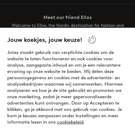
Meet our friend Ellos
Welcome to Ellos, the Nordic destination for fashion and
beauty! Get a clean, modern aesthetic and unique style for
your wardrobe. Your next inspiring look is here!
Jouw koekjes, jouw keuze!
Visit Ellos
Jotex maakt gebruik van verplichte cookies om de
website te laten functioneren en ook cookies voor
analyse, aangepaste inhoud en om je een relevantere
ervaring op onze website te bieden. Wij delen deze
persoonsgegevens en cookies met de advertentie- en
Veilig betalen - Nu betalen of opsplitsen
analysebedrijven waarmee wij samenwerken. Hiermee
analyseren we hoe je de site gebruikt en promoten we
Wil je meer weten over
onze betaalopties
?
onze marketing, zodat je meer gepersonaliseerde
advertenties kunt ontvangen. Door op Accepteren te
klikken, ga je akkoord met ons gebruik van cookies. Je
kunt je keuzes aanpassen onder Instellingen en meer
informatie lezen in ons
cookiebeleid
.
Nederland - Selecteer land