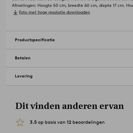
Afmetingen: Hoogte 50 cm, breedte 60 cm, diepte 17 cm. Ho
Maximaal gewicht: 9 kg per plank, 18 kg in totaal, maar we 
Foto met hoge resolutie downloaden
gewicht geheel afhankelijk is van de draagkracht van de muu
gebruikt worden.
Onderhoud: Afnemen met een licht vochtige doek.
Tips/advies: Met meerdere rekken op een rij, bijvoorbeeld aa
Productspecificatie
hal, creëer je een bijzonder meubel.
Artikelnummer: 1704401-
Betalen
Levering
Dit vinden anderen ervan
3.5
op basis van
12
beoordelingen