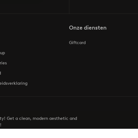
Onze diensten
Giftcard
oup
ries
d
eidsverklaring
uty! Get a clean, modern aesthetic and
!
Visit Ellos