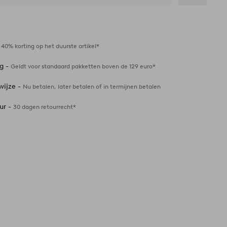
Toevoegen
aan
favorieten
-
40% korting op het duurste artikel*
ng -
Geldt voor standaard pakketten boven de 129 euro*
wijze -
Nu betalen, later betalen of in termijnen betalen
ur -
30 dagen retourrecht*