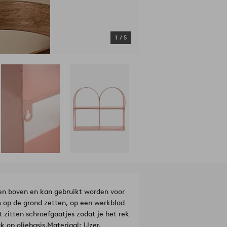
1
/
5
en boven en kan gebruikt worden voor
m op de grond zetten, op een werkblad
 zitten schroefgaatjes zodat je het rek
 op oliebasis.
Materiaal: IJzer.