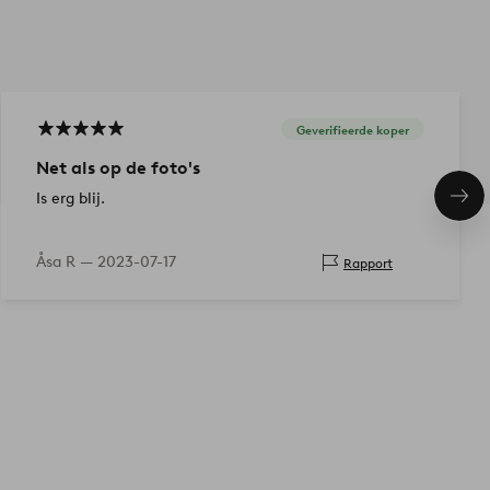
Geverifieerde koper
Net als op de foto's
Is erg blij.
Vol
ite
Åsa R —
2023-07-17
Rapport