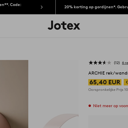
len**. Code:
20% korting op gordijnen*. Gebr
Jotex
logo
-
go
to
the
home
page
12
6 r
ARCHIE rek/wand
65,40 EUR
Oorspronkelijke Prijs
1
Niet meer op voor