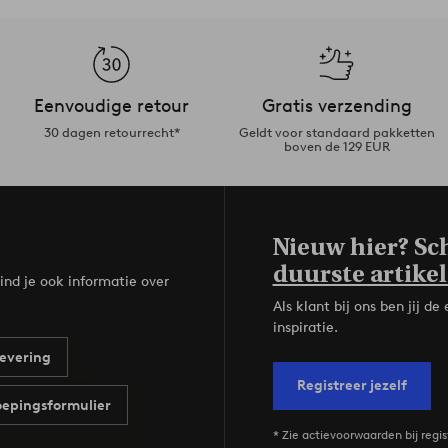
Eenvoudige retour
Gratis verzending
30 dagen retourrecht*
Geldt voor standaard pakketten
boven de 129 EUR
Nieuw hier? Sch
duurste artikel
ind je ook informatie over
Als klant bij ons ben jij 
inspiratie.
evering
Registreer jezelf
epingsformulier
* Zie actievoorwaarden bij regis