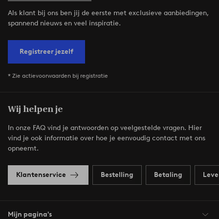
Als klant bij ons ben jij de eerste met exclusieve aanbiedingen,
spannend nieuws en veel inspiratie.
Registreer jezelf
* Zie actievoorwaarden bij registratie
Wij helpen je
In onze FAQ vind je antwoorden op veelgestelde vragen. Hier
vind je ook informatie over hoe je eenvoudig contact met ons
opneemt.
Klantenservice
Bestelling
Betaling
Leve
Mijn pagina's