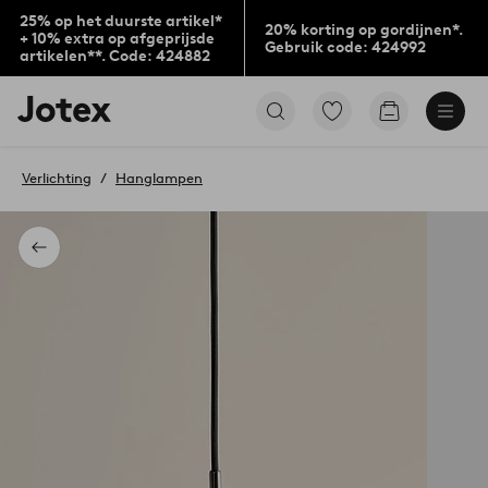
25% op het duurste artikel*
20% korting op gordijnen*.
+ 10% extra op afgeprijsde
Gebruik code: 424992
artikelen**. Code: 424882
Jotex
Ga
Go
logo
naar
to
-
favoriet
checkout
go
gemarkeerde
Verlichting
Hanglampen
to
producten
the
home
page
Terug