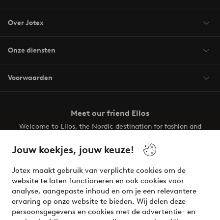
Over Jotex
Onze diensten
Voorwaarden
Meet our friend Ellos
Welcome to Ellos, the Nordic destination for fashion and
beauty! Get a clean, modern aesthetic and unique style for
your wardrobe. Your next inspiring look is here!
Jouw koekjes, jouw keuze!
Visit Ellos
Jotex maakt gebruik van verplichte cookies om de
website te laten functioneren en ook cookies voor
analyse, aangepaste inhoud en om je een relevantere
ervaring op onze website te bieden. Wij delen deze
persoonsgegevens en cookies met de advertentie- en