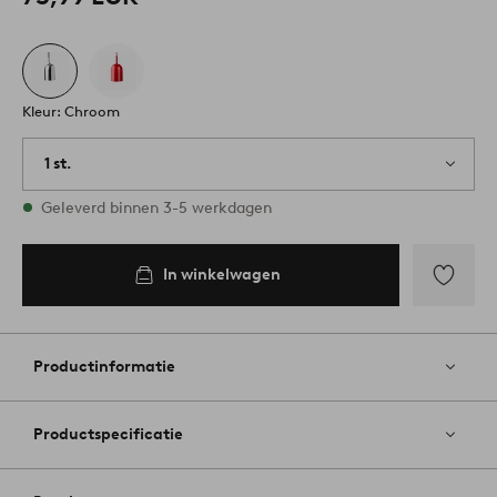
Kleur: Chroom
1 st.
Op voorraad
Geleverd binnen 3-5 werkdagen
In winkelwagen
Toevoege
aan
favoriete
Productinformatie
Productspecificatie