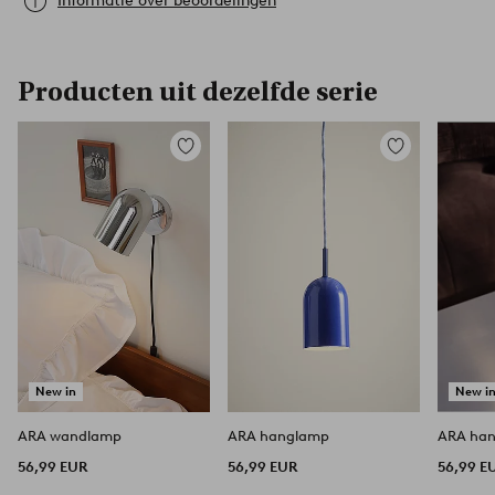
Informatie over beoordelingen
Producten uit dezelfde serie
Toevoegen
Toevoegen
aan
aan
favorieten
favorieten
New in
New i
ARA wandlamp
ARA hanglamp
ARA ha
56,99 EUR
56,99 EUR
56,99 E