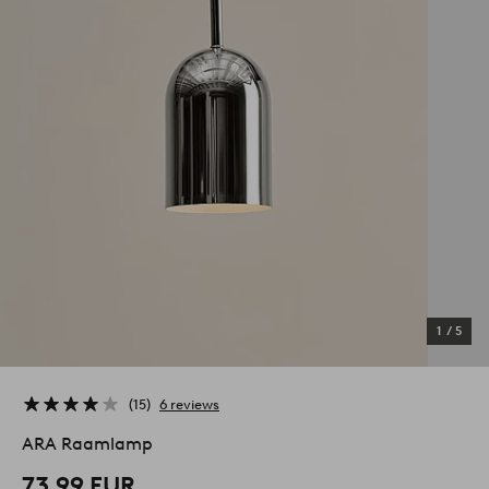
1
/
5
15
6 reviews
ARA Raamlamp
73,99 EUR