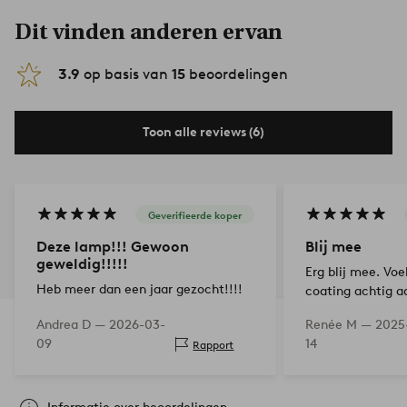
Dit vinden anderen ervan
3.9
op basis van
15
beoordelingen
Toon alle reviews (6)
Geverifieerde koper
Deze lamp!!! Gewoon
Blij mee
geweldig!!!!!
Erg blij mee. Voel
Heb meer dan een jaar gezocht!!!!
coating achtig a
de draad aangepa
Andrea D —
2026-03-
Renée M —
2025-
twee bar lampen
09
14
Rapport
Dit is erg makkel