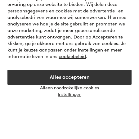
ervaring op onze website te bieden. Wij delen deze
Voorwaarden
persoonsgegevens en cookies met de advertentie- en
analysebedrijven waarmee wij samenwerken. Hiermee
analyseren we hoe je de site gebruikt en promoten we
Meet our friend Ellos
onze marketing, zodat je meer gepersonaliseerde
Welcome to Ellos, the Nordic destination for fashion and
advertenties kunt ontvangen. Door op Accepteren te
beauty! Get a clean, modern aesthetic and unique style for
klikken, ga je akkoord met ons gebruik van cookies. Je
your wardrobe. Your next inspiring look is here!
kunt je keuzes aanpassen onder Instellingen en meer
informatie lezen in ons
cookiebeleid
.
Visit Ellos
Alles accepteren
Alleen noodzakelijke cookies
Instellingen
Veilig betalen - Nu betalen of opsplitsen
Wil je meer weten over
onze betaalopties
?