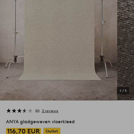
1
/
5
6
2 reviews
ANYA gladgeweven vloerkleed
116,70 EUR
Outlet