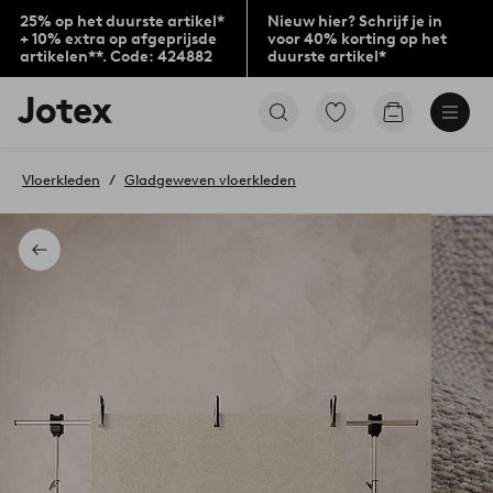
25% op het duurste artikel*
Nieuw hier? Schrijf je in
+ 10% extra op afgeprijsde
voor 40% korting op het
artikelen**. Code: 424882
duurste artikel*
Jotex
Ga
Go
logo
naar
to
-
favoriet
checkout
go
gemarkeerde
Vloerkleden
Gladgeweven vloerkleden
to
producten
the
home
page
Terug