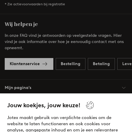
* Zie actievoorwaarden bij registratie
Wij helpen je
In onze FAQ vind je antwoorden op veelgestelde vragen. Hier
vind je ook informatie over hoe je eenvoudig contact met ons
opneemt.
Klantenservice
Bestelling
Betaling
Leve
Mijn pagina's
Over Jotex
Jouw koekjes, jouw keuze!
Jotex maakt gebruik van verplichte cookies om de
Onze diensten
website te laten functioneren en ook cookies voor
analyse, aangepaste inhoud en om je een relevantere