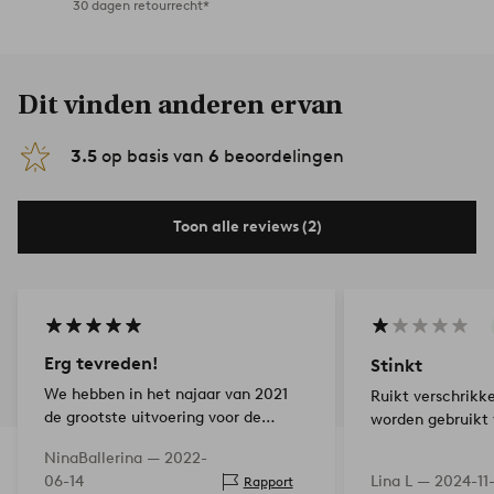
30 dagen retourrecht*
Dit vinden anderen ervan
3.5
op basis van
6
beoordelingen
Toon alle reviews (2)
Erg tevreden!
Stinkt
We hebben in het najaar van 2021
Ruikt verschrikke
de grootste uitvoering voor de
worden gebruikt
eetkamer gekocht en hebben er nu
NinaBallerina —
2022-
een tot iets minder gekocht voor de
06-14
Lina L —
2024-11
Rapport
tv-woonkamer. Vlekken zijn