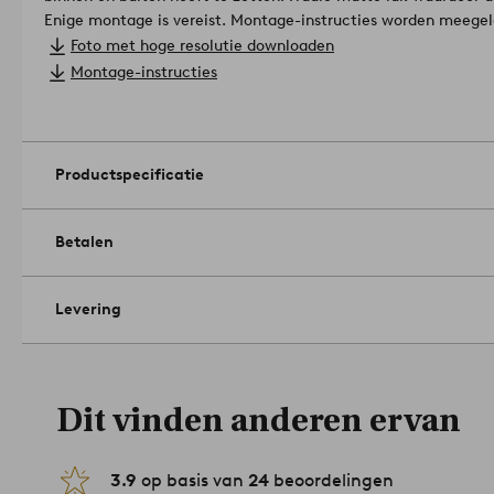
Enige montage is vereist. Montage-instructies worden meegel
Foto met hoge resolutie downloaden
Materiaal: Aluminium.
Montage-instructies
Afmetingen: Hoogte 73 cm, tafelblad 74x74 cm.
Onderhoud: Afnemen met een licht vochtige doek.
Berg tuinmeubels vorstvrij op om vorstschade te voorkomen.
Tips/advies: In de serie ANTIBES vind je ook slijtvaste pracht
Productspecificatie
buiten.
Artikelnummer: 1508397-20-0
Betalen
Levering
Dit vinden anderen ervan
3.9
op basis van
24
beoordelingen