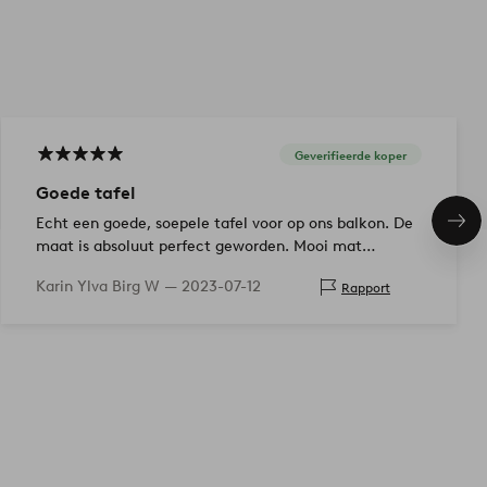
Geverifieerde koper
Goede tafel
Echt een goede, soepele tafel voor op ons balkon. De
Vol
ite
maat is absoluut perfect geworden. Mooi mat
oppervlak. Eenvoudig te monteren.
Karin Ylva Birg W —
2023-07-12
Rapport