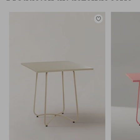
Toevoegen
aan
favorieten