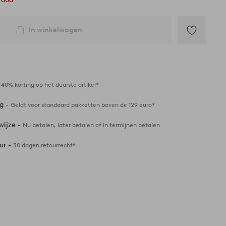
In winkelwagen
Toevoegen
aan
favorieten
-
40% korting op het duurste artikel*
ng -
Geldt voor standaard pakketten boven de 129 euro*
wijze -
Nu betalen, later betalen of in termijnen betalen
ur -
30 dagen retourrecht*