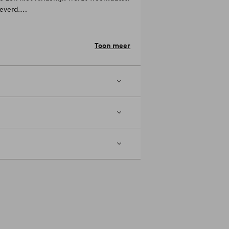
everd.
Toon meer
ige armleunstoelen voor