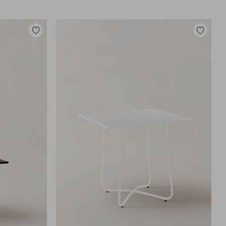
Toevoegen
Toevoege
aan
aan
favorieten
favoriete