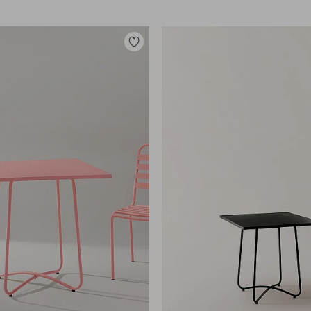
Toevoegen
aan
favorieten