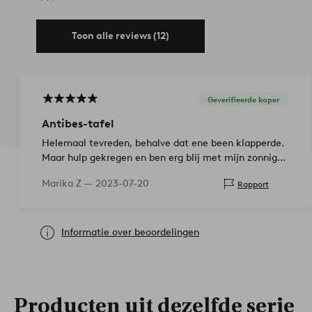
Toon alle reviews (12)
Geverifieerde koper
Antibes-tafel
Helemaal tevreden, behalve dat ene been klapperde.
Maar hulp gekregen en ben erg blij met mijn zonnige
gele tafel.
Marika Z —
2023-07-20
Rapport
Informatie over beoordelingen
Producten uit dezelfde serie