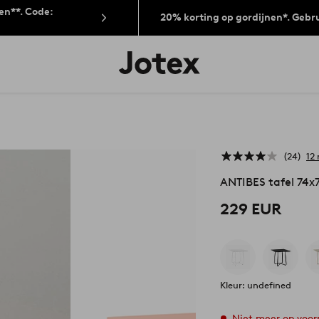
len**. Code:
20% korting op gordijnen*. Gebr
Jotex
logo
-
go
to
the
home
page
24
12
ANTIBES tafel 74x
229 EUR
Kleur: undefined
Niet meer op voor