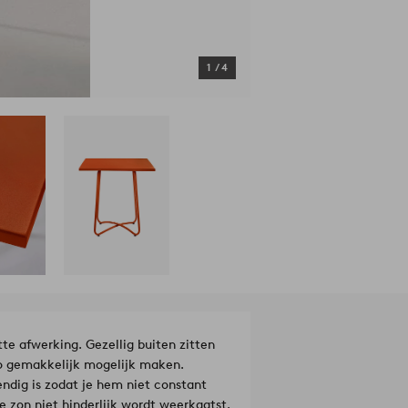
1
/
4
e afwerking. Gezellig buiten zitten
 zo gemakkelijk mogelijk maken.
ndig is zodat je hem niet constant
e zon niet hinderlijk wordt weerkaatst.