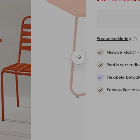
Productverklaring
Nieuwe klant? 
Volgend
item
Gratis verzendi
Flexibele betaal
Eenvoudige reto