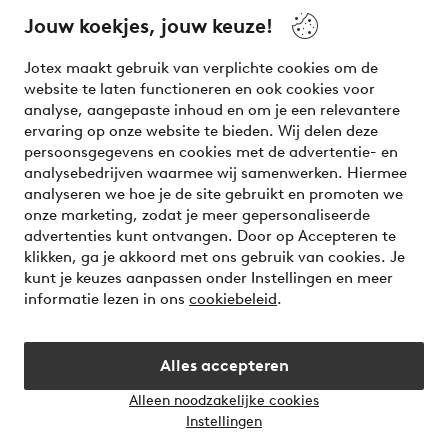
your wardrobe. Your next inspiring look is here!
Jouw koekjes, jouw keuze!
Visit Ellos
Jotex maakt gebruik van verplichte cookies om de
website te laten functioneren en ook cookies voor
analyse, aangepaste inhoud en om je een relevantere
ervaring op onze website te bieden. Wij delen deze
persoonsgegevens en cookies met de advertentie- en
Veilig betalen - Nu betalen of opsplitsen
analysebedrijven waarmee wij samenwerken. Hiermee
analyseren we hoe je de site gebruikt en promoten we
Wil je meer weten over
onze betaalopties
?
onze marketing, zodat je meer gepersonaliseerde
advertenties kunt ontvangen. Door op Accepteren te
klikken, ga je akkoord met ons gebruik van cookies. Je
kunt je keuzes aanpassen onder Instellingen en meer
informatie lezen in ons
cookiebeleid
.
Nederland - Selecteer land
Alles accepteren
Instagram
Facebook
Alleen noodzakelijke cookies
Instellingen