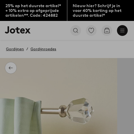
25% op het duurste artikel*
Nieuw hier? Schrijf je in
+ 10% extra op afgeprijsde
voor 40% korting op het
artikelen**. Code: 424882
duurste artikel*
Jotex
Ga
Go
logo
naar
to
-
favoriet
checkout
go
gemarkeerde
Gordijnen
Gordijnroedes
to
producten
the
home
page
Terug