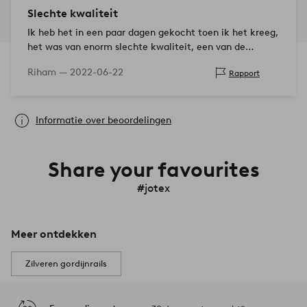
Slechte kwaliteit
Ik heb het in een paar dagen gekocht toen ik het kreeg,
het was van enorm slechte kwaliteit, een van de
plexiglas in de oordopjes was kapot en er zitten veel
Riham —
2022-06-22
Rapport
krassen in plexiglas. Ple…
Informatie over beoordelingen
Share your favourites
#jotex
Meer ontdekken
Zilveren gordijnrails