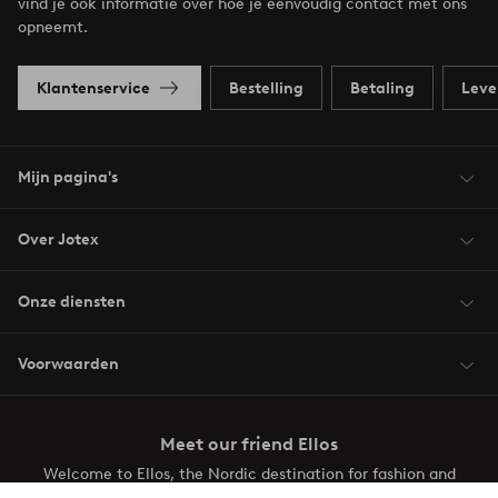
vind je ook informatie over hoe je eenvoudig contact met ons
opneemt.
Klantenservice
Bestelling
Betaling
Leve
Mijn pagina's
Over Jotex
Onze diensten
Voorwaarden
Meet our friend Ellos
Welcome to Ellos, the Nordic destination for fashion and
beauty! Get a clean, modern aesthetic and unique style for