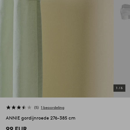
1
/
6
5
1 beoordeling
ANNIE gordijnroede 276-385 cm
99 EUR