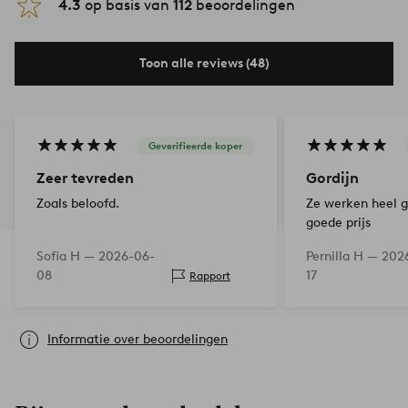
4.3
op basis van
112
beoordelingen
Toon alle reviews (48)
Geverifieerde koper
Zeer tevreden
Gordijn
Zoals beloofd.
Ze werken heel g
goede prijs
Sofia H —
2026-06-
Pernilla H —
202
08
17
Rapport
Informatie over beoordelingen