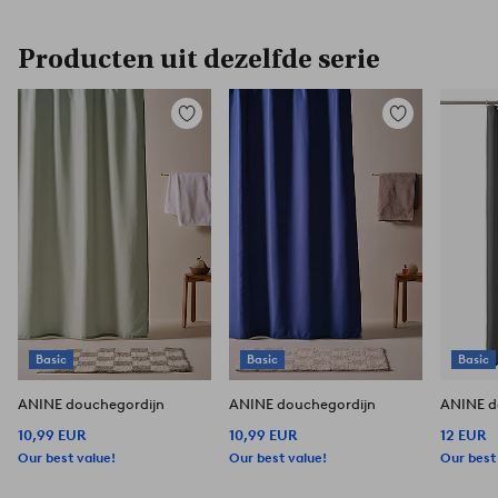
Producten uit dezelfde serie
Toevoegen
Toevoegen
aan
aan
favorieten
favorieten
Basic
Basic
Basic
ANINE douchegordijn
ANINE douchegordijn
ANINE d
10,99 EUR
10,99 EUR
12 EUR
Our best value!
Our best value!
Our best