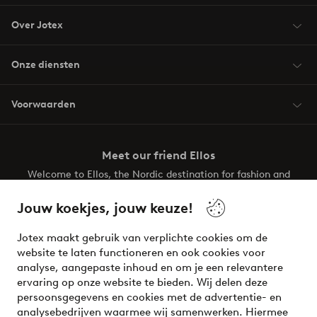
Over Jotex
Onze diensten
Voorwaarden
Meet our friend Ellos
Welcome to Ellos, the Nordic destination for fashion and
beauty! Get a clean, modern aesthetic and unique style for
your wardrobe. Your next inspiring look is here!
Jouw koekjes, jouw keuze!
Visit Ellos
Jotex maakt gebruik van verplichte cookies om de
website te laten functioneren en ook cookies voor
analyse, aangepaste inhoud en om je een relevantere
ervaring op onze website te bieden. Wij delen deze
persoonsgegevens en cookies met de advertentie- en
Veilig betalen - Nu betalen of opsplitsen
analysebedrijven waarmee wij samenwerken. Hiermee