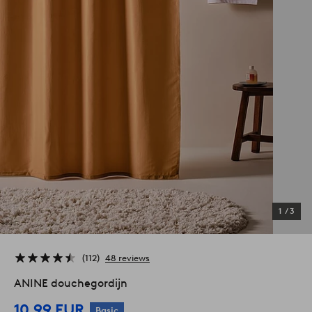
1
/
3
112
48 reviews
ANINE douchegordijn
10,99 EUR
Basic