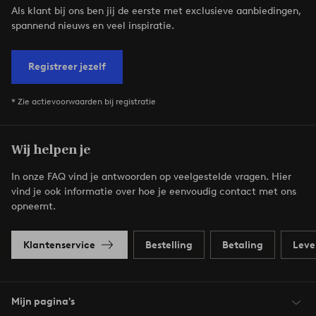
Als klant bij ons ben jij de eerste met exclusieve aanbiedingen,
spannend nieuws en veel inspiratie.
Registreer jezelf
* Zie actievoorwaarden bij registratie
Wij helpen je
In onze FAQ vind je antwoorden op veelgestelde vragen. Hier
vind je ook informatie over hoe je eenvoudig contact met ons
opneemt.
Klantenservice
Bestelling
Betaling
Leve
Mijn pagina's