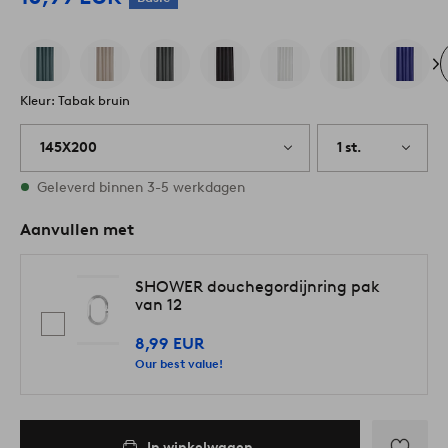
Kleur: Tabak bruin
145X200
1 st.
Op voorraad
Geleverd binnen 3-5 werkdagen
Aanvullen met
SHOWER douchegordijnring pak
van 12
8,99 EUR
Our best value!
In winkelwagen