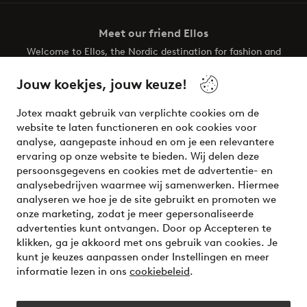
Meet our friend Ellos
Welcome to Ellos, the Nordic destination for fashion and
beauty! Get a clean, modern aesthetic and unique style for
your wardrobe. Your next inspiring look is here!
Jouw koekjes, jouw keuze!
Visit Ellos
Jotex maakt gebruik van verplichte cookies om de
website te laten functioneren en ook cookies voor
analyse, aangepaste inhoud en om je een relevantere
ervaring op onze website te bieden. Wij delen deze
persoonsgegevens en cookies met de advertentie- en
Veilig betalen - Nu betalen of opsplitsen
analysebedrijven waarmee wij samenwerken. Hiermee
analyseren we hoe je de site gebruikt en promoten we
Wil je meer weten over
onze betaalopties
?
onze marketing, zodat je meer gepersonaliseerde
advertenties kunt ontvangen. Door op Accepteren te
klikken, ga je akkoord met ons gebruik van cookies. Je
kunt je keuzes aanpassen onder Instellingen en meer
informatie lezen in ons
cookiebeleid
.
Nederland - Selecteer land