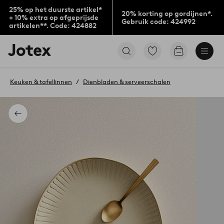
25% op het duurste artikel*
20% korting op gordijnen*.
+ 10% extra op afgeprijsde
Gebruik code: 424992
artikelen**. Code: 424882
Jotex
Ga
Go
logo
naar
to
-
favoriet
checkout
go
gemarkeerde
Keuken & tafellinnen
Dienbladen & serveerschalen
to
producten
the
home
page
Terug