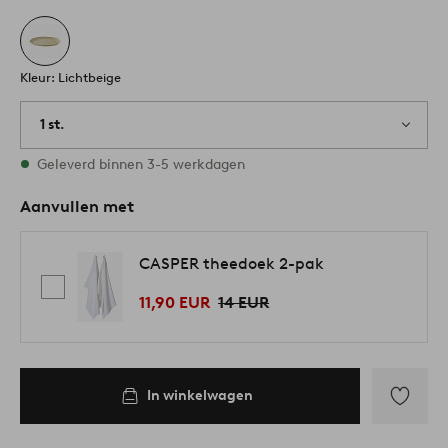
Kleur: Lichtbeige
1 st.
Op voorraad
Geleverd binnen 3-5 werkdagen
Aanvullen met
CASPER theedoek 2-pak
11,90 EUR
14 EUR
In winkelwagen
Toevoege