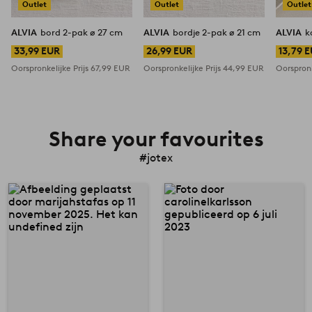
Outlet
Outlet
Outlet
ALVIA
bord 2-pak ø 27 cm
ALVIA
bordje 2-pak ø 21 cm
ALVIA
k
33,99 EUR
26,99 EUR
13,79 
Oorspronkelijke Prijs
67,99 EUR
Oorspronkelijke Prijs
44,99 EUR
Oorspronk
Share your favourites
#jotex