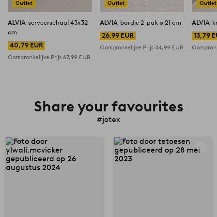
Outlet
Outlet
Outlet
ALVIA
serveerschaal 43x32
ALVIA
bordje 2-pak ø 21 cm
ALVIA
k
cm
26,99 EUR
13,79 
40,79 EUR
Oorspronkelijke Prijs
44,99 EUR
Oorspronk
Oorspronkelijke Prijs
67,99 EUR
Share your favourites
#jotex