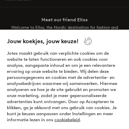
Meet our friend Ellos
Welcome to Ellos, the Nordic destination for fashion and
beauty! Get a clean, modern aesthetic and unique style for
your wardrobe. Your next inspiring look is here!
Jouw koekjes, jouw keuze!
Visit Ellos
Jotex maakt gebruik van verplichte cookies om de
website te laten functioneren en ook cookies voor
analyse, aangepaste inhoud en om je een relevantere
ervaring op onze website te bieden. Wij delen deze
persoonsgegevens en cookies met de advertentie- en
Veilig betalen - Nu betalen of opsplitsen
analysebedrijven waarmee wij samenwerken. Hiermee
analyseren we hoe je de site gebruikt en promoten we
Wil je meer weten over
onze betaalopties
?
onze marketing, zodat je meer gepersonaliseerde
advertenties kunt ontvangen. Door op Accepteren te
klikken, ga je akkoord met ons gebruik van cookies. Je
kunt je keuzes aanpassen onder Instellingen en meer
informatie lezen in ons
cookiebeleid
.
Nederland - Selecteer land