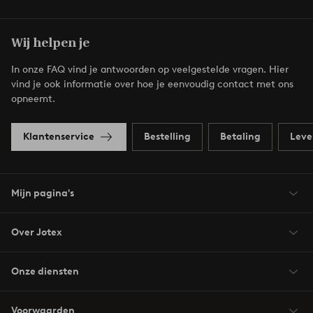
Wij helpen je
In onze FAQ vind je antwoorden op veelgestelde vragen. Hier
vind je ook informatie over hoe je eenvoudig contact met ons
opneemt.
Klantenservice
Bestelling
Betaling
Leve
Mijn pagina's
Over Jotex
Onze diensten
Voorwaarden