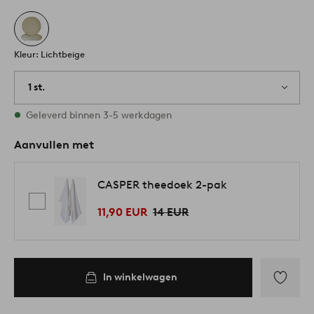
Kleur: Lichtbeige
1 st.
Op voorraad
Geleverd binnen 3-5 werkdagen
Aanvullen met
CASPER theedoek 2-pak
11,90 EUR
14 EUR
In winkelwagen
Toevoege