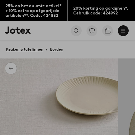
25% op het duurste artikel*
20% korting op gordijnen*.
+ 10% extra op afgeprijsde
Gebruik code: 424992
artikelen**. Code: 424882
Jotex
Ga
Go
logo
naar
to
-
favoriet
checkout
go
gemarkeerde
Keuken & tafellinnen
Borden
to
producten
the
home
page
Terug