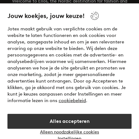
Welcome to Ellos, the Nordic destination for fashion and
beauty! Get a clean, modern aesthetic and unique style for
your wardrobe. Your next inspiring look is here!
Jouw koekjes, jouw keuze!
Visit Ellos
Jotex maakt gebruik van verplichte cookies om de
website te laten functioneren en ook cookies voor
analyse, aangepaste inhoud en om je een relevantere
ervaring op onze website te bieden. Wij delen deze
persoonsgegevens en cookies met de advertentie- en
Veilig betalen - Nu betalen of opsplitsen
analysebedrijven waarmee wij samenwerken. Hiermee
analyseren we hoe je de site gebruikt en promoten we
Wil je meer weten over
onze betaalopties
?
onze marketing, zodat je meer gepersonaliseerde
advertenties kunt ontvangen. Door op Accepteren te
klikken, ga je akkoord met ons gebruik van cookies. Je
kunt je keuzes aanpassen onder Instellingen en meer
informatie lezen in ons
cookiebeleid
.
Nederland - Selecteer land
Alles accepteren
Instagram
Facebook
Alleen noodzakelijke cookies
Instellingen