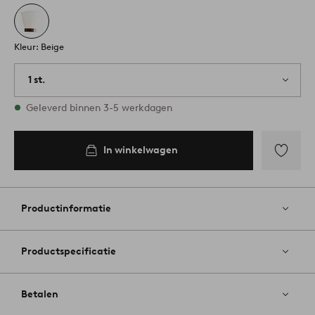
Kleur: Beige
1 st.
Op voorraad
Geleverd binnen 3-5 werkdagen
In winkelwagen
Toevoege
aan
favoriete
Productinformatie
Productspecificatie
Betalen