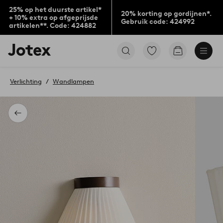
25% op het duurste artikel*
20% korting op gordijnen*.
+ 10% extra op afgeprijsde
Gebruik code: 424992
artikelen**. Code: 424882
Jotex
Ga
Go
logo
naar
to
-
favoriet
checkout
go
gemarkeerde
Verlichting
Wandlampen
to
producten
the
home
page
Terug