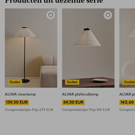
Producten uit dezelfde serie
Toevoegen
Toevoegen
aan
aan
favorieten
favorieten
Outlet
Outlet
Outlet
ALVAR vloerlamp
ALVAR plafondlamp
ALVAR p
139,50 EUR
69,50 EUR
143,60
Oorspronkelijke Prijs
279 EUR
Oorspronkelijke Prijs
139 EUR
Oorspronk