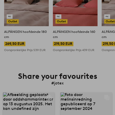
Outlet
Outlet
Outlet
ALPÄNGEN hoofdeinde 180
ALPÄNGEN hoofdeinde 160
ALPÄNGEN
cm
cm
cm
269,50 EUR
219,50 EUR
219,50
Oorspronkelijke Prijs
539 EUR
Oorspronkelijke Prijs
439 EUR
Oorspronk
Share your favourites
#jotex