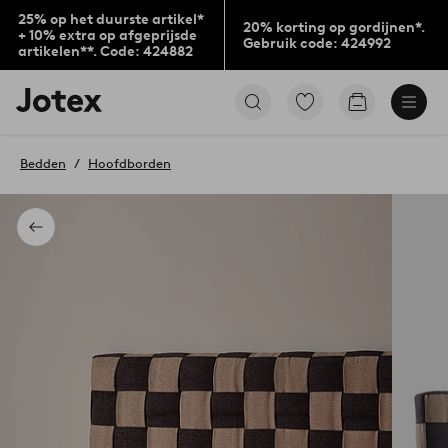
25% op het duurste artikel*
20% korting op gordijnen*.
+ 10% extra op afgeprijsde
Gebruik code: 424992
artikelen**. Code: 424882
Jotex
Ga
Go
logo
naar
to
-
favoriet
checkout
go
gemarkeerde
Bedden
Hoofdborden
to
producten
the
home
page
Terug