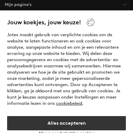
Mijn pagina's
Over Jotex
Jouw koekjes, jouw keuze!
Jotex maakt gebruik van verplichte cookies om de
Onze diensten
website te laten functioneren en ook cookies voor
analyse, aangepaste inhoud en om je een relevantere
ervaring op onze website te bieden. Wij delen deze
Voorwaarden
persoonsgegevens en cookies met de advertentie- en
analysebedrijven waarmee wij samenwerken. Hiermee
analyseren we hoe je de site gebruikt en promoten we
Meet our friend Ellos
onze marketing, zodat je meer gepersonaliseerde
Welcome to Ellos, the Nordic destination for fashion and
advertenties kunt ontvangen. Door op Accepteren te
beauty! Get a clean, modern aesthetic and unique style for
klikken, ga je akkoord met ons gebruik van cookies. Je
your wardrobe. Your next inspiring look is here!
kunt je keuzes aanpassen onder Instellingen en meer
informatie lezen in ons
cookiebeleid
.
Visit Ellos
Alles accepteren