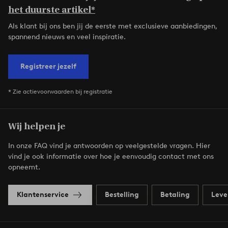
het duurste artikel*
Als klant bij ons ben jij de eerste met exclusieve aanbiedingen,
spannend nieuws en veel inspiratie.
Registreer jezelf
* Zie actievoorwaarden bij registratie
Wij helpen je
In onze FAQ vind je antwoorden op veelgestelde vragen. Hier
vind je ook informatie over hoe je eenvoudig contact met ons
opneemt.
Klantenservice
Bestelling
Betaling
Leve