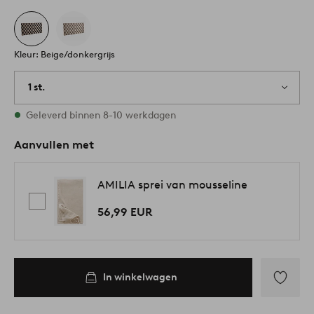
Kleur: Beige/donkergrijs
1 st.
Op voorraad
Geleverd binnen 8-10 werkdagen
Aanvullen met
AMILIA sprei van mousseline
56,99 EUR
In winkelwagen
Toevoege