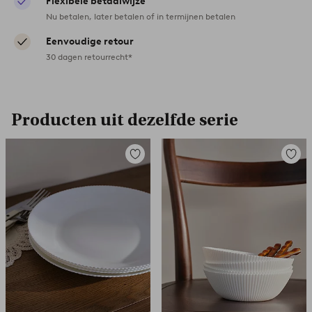
Flexibele betaalwijze
Nu betalen, later betalen of in termijnen betalen
Eenvoudige retour
30 dagen retourrecht*
Producten uit dezelfde serie
Toevoegen
Toevoe
aan
aan
favorieten
favori