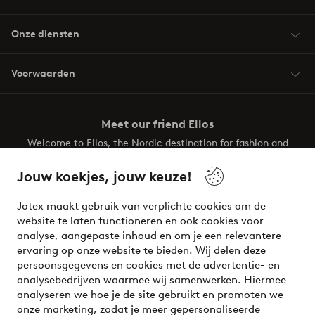
Onze diensten
Voorwaarden
Meet our friend Ellos
Welcome to Ellos, the Nordic destination for fashion and
beauty! Get a clean, modern aesthetic and unique style for
your wardrobe. Your next inspiring look is here!
Jouw koekjes, jouw keuze!
Visit Ellos
Jotex maakt gebruik van verplichte cookies om de
website te laten functioneren en ook cookies voor
analyse, aangepaste inhoud en om je een relevantere
ervaring op onze website te bieden. Wij delen deze
persoonsgegevens en cookies met de advertentie- en
Veilig betalen - Nu betalen of opsplitsen
analysebedrijven waarmee wij samenwerken. Hiermee
analyseren we hoe je de site gebruikt en promoten we
Wil je meer weten over
onze betaalopties
?
onze marketing, zodat je meer gepersonaliseerde