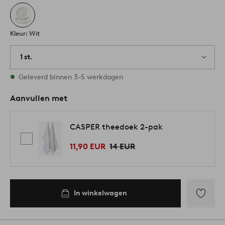
Kleur: Wit
1 st.
Op voorraad
Geleverd binnen 3-5 werkdagen
Aanvullen met
CASPER theedoek 2-pak
11,90 EUR
14 EUR
In winkelwagen
Toevoege
aan