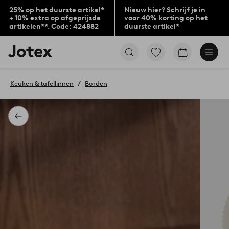
25% op het duurste artikel*
Nieuw hier? Schrijf je in
+ 10% extra op afgeprijsde
voor 40% korting op het
artikelen**. Code: 424882
duurste artikel*
Jotex
Ga
Go
logo
naar
to
-
favoriet
checkout
go
gemarkeerde
Keuken & tafellinnen
Borden
to
producten
the
home
page
Terug