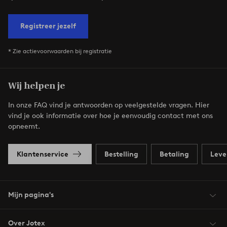
Registreer jezelf
* Zie actievoorwaarden bij registratie
Wij helpen je
In onze FAQ vind je antwoorden op veelgestelde vragen. Hier
vind je ook informatie over hoe je eenvoudig contact met ons
opneemt.
Klantenservice
Bestelling
Betaling
Leve
Mijn pagina's
Over Jotex