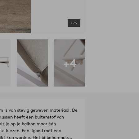
1
/
9
+4
m is van stevig geweven materiaal. De
igkussen heeft een buitenstof van
ls je op je balkon maar één
te kiezen. Een ligbed met een
uikt kan worden. Het bijbehorende