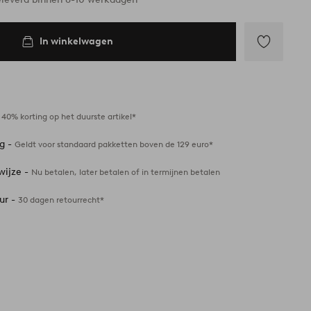
In winkelwagen
Toevoegen
aan
favorieten
-
40% korting op het duurste artikel*
ng -
Geldt voor standaard pakketten boven de 129 euro*
wijze -
Nu betalen, later betalen of in termijnen betalen
ur -
30 dagen retourrecht*