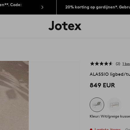
len**. Code:
20% korting op gordijnen*. Gebr
Jotex
logo
-
go
to
the
home
page
2
1 be
ALASSIO ligbed/tu
849 EUR
Kleur: Wit/greige kuss
Laatste items
Ge