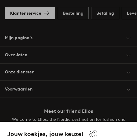
Klantenservice
Bestelling
Betaling
Leve
Mijn pagina's
Over Jotex
Onze diensten
Voorwaarden
Meet our friend Ellos
Welcome to Ellos, the Nordic destination for fashion and
beauty! Get a clean, modern aesthetic and unique style for
your wardrobe. Your next inspiring look is here!
Jouw koekjes, jouw keuze!