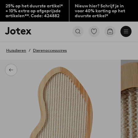
25% op het duurste artikel*
Nieuw hier? Schrijf je in
+ 10% extra op afgeprijsde
voor 40% korting op het
artikelen**. Code: 424882
duurste artikel*
Jotex
Ga
Go
logo
naar
to
-
favoriet
checkout
go
gemarkeerde
Huisdieren
Dierenaccessoires
to
producten
the
home
page
Terug