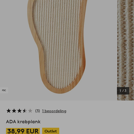
1
/
3
3
1 beoordeling
ADA krabplank
38,99 EUR
Outlet