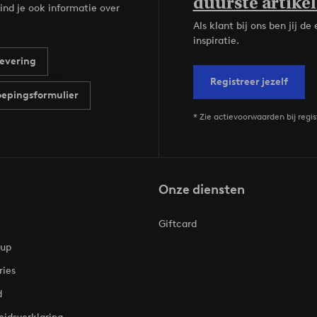
duurste artikel
ind je ook informatie over
Als klant bij ons ben jij 
inspiratie.
evering
Registreer jezelf
epingsformulier
* Zie actievoorwaarden bij regis
Onze diensten
Giftcard
oup
ries
d