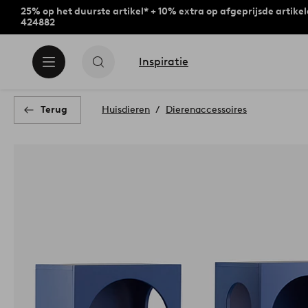
25% op het duurste artikel* + 10% extra op afgeprijsde artike
424882
Inspiratie
Terug
Huisdieren
Dierenaccessoires