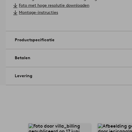
wandbevestigingspunten. Enige montage is vereist. Montage-
Foto met hoge resolutie downloaden
product bevat FSC-gecertificeerd mdf, wat betekent dat het i
Montage-instructies
van verantwoorde bosbouw die rekening houdt met mens en m
Afmetingen: Hoogte 100 cm, breedte 108,5 cm, diepte 31,5 cm
Onderhoud: Afnemen met een licht vochtige doek.
Tips/advies: Bekijk onze mooie dierenplaids, perfect om een he
Productspecificatie
creëren.
Artikelnummer: 1741251-01-0
Betalen
Levering