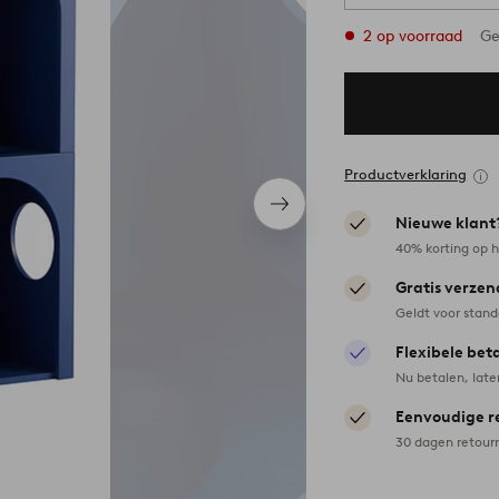
2 op voorraad
Ge
Productverklaring
Volgend
Nieuwe klant
item
40% korting op h
Gratis verzen
Geldt voor stan
Flexibele bet
Nu betalen, late
Eenvoudige r
30 dagen retour