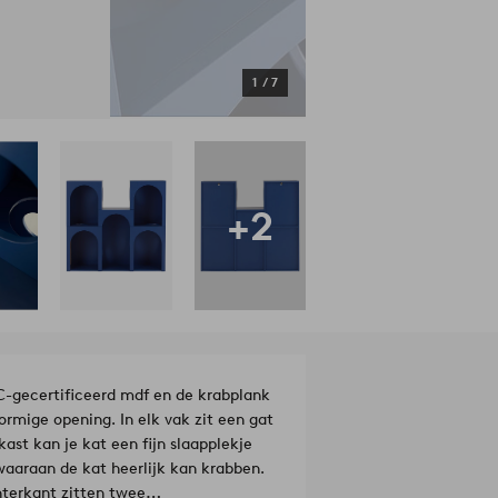
1
/
7
+2
C-gecertificeerd mdf en de krabplank
ormige opening. In elk vak zit een gat
ast kan je kat een fijn slaapplekje
 waaraan de kat heerlijk kan krabben.
hterkant zitten twee