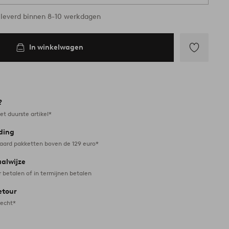
leverd binnen 8-10 werkdagen
In winkelwagen
Toevoegen
aan
favorieten
?
et duurste artikel*
ding
daard pakketten boven de 129 euro*
aalwijze
r betalen of in termijnen betalen
etour
recht*