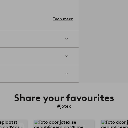
instructies worden meegeleverd.
Het
s gemaakt van hout dat afkomstig is
ilieu.
Materiaal: Mdf, sisal.
Toon meer
, gaten ø ca 17 cm.
erlijk slaapplekje in de kast te
Share your favourites
#jotex