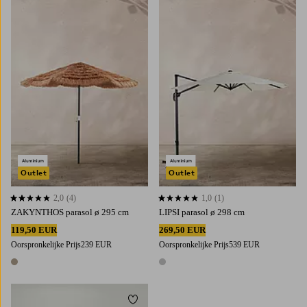
Outlet
Outlet
2,0
(4)
1,0
(1)
2,0 op basis van 4 beoordelingen
1,0 op basis van 1 beoordelingen
ZAKYNTHOS parasol ø 295 cm
LIPSI parasol ø 298 cm
119,50 EUR
269,50 EUR
Oorspronkelijke Prijs
239 EUR
Oorspronkelijke Prijs
539 EUR
1 kleur
1 kleur
Toevoegen aan favorieten