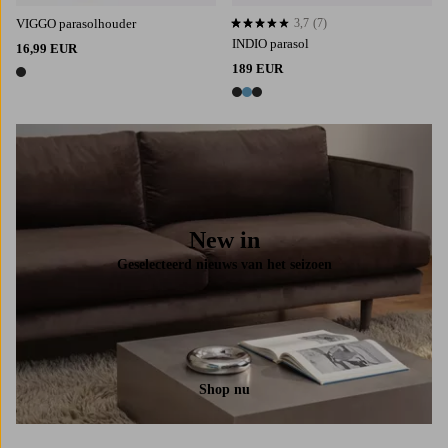
VIGGO parasolhouder
3,7
(7)
3,7 op basis van 7 beoordelingen
INDIO parasol
16,99 EUR
189 EUR
1 kleur
3 kleuren
New in
Geselecteerd nieuws van het seizoen
Shop nu