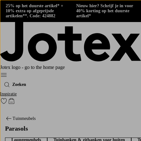
25% op het duurste artikel* +
Nieuw hier? Schrijf je in voor
10% extra op afgeprijsde
40% korting op het duurste
artikelen**. Code: 424882
artikel*
Jotex logo - go to the home page
Menu
Zoeken
Inspiratie
Ga naar favoriet gemarkeerde producten
Go to checkout
Tuinmeubels
Parasols
Loungemeubels
Tuinbanken & zitbanken voor buiten
T