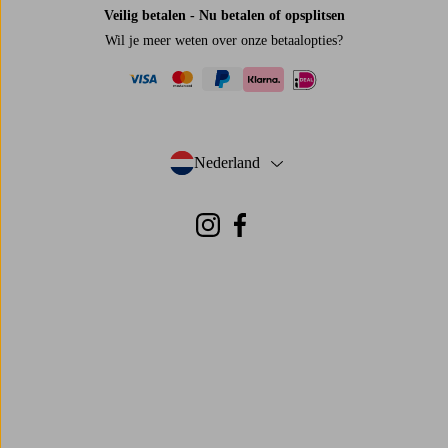
Veilig betalen - Nu betalen of opsplitsen
Wil je meer weten over
onze betaalopties
?
visa
mastercard
paypal
ideal
klarna
Nederland
- Selecteer land
Instagram
Facebook