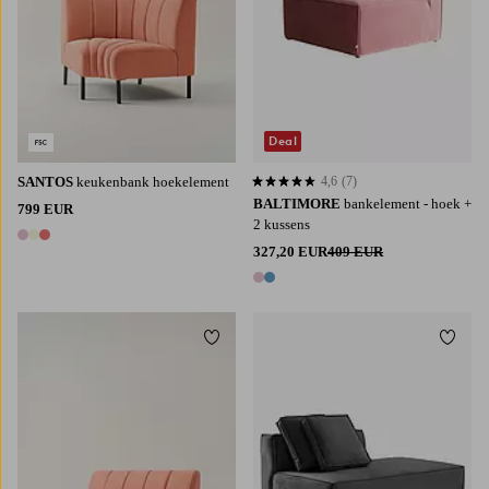
Deal
SANTOS
keukenbank hoekelement
4,6
(7)
4,6 op basis van 7 beoordelingen
BALTIMORE
bankelement - hoek +
799 EUR
2 kussens
3 kleuren
327,20 EUR
409 EUR
2 kleuren
Toevoegen aan favorieten
Toevoe