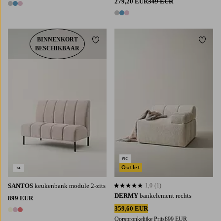
279,20 EUR
349 EUR
3 kleuren
3 kleuren
BINNENKORT
Toevoegen aan favorieten
Toevoe
BESCHIKBAAR
Outlet
SANTOS
keukenbank module 2-zits
1,0
(1)
1,0 op basis van 1 beoordelingen
DERMY
bankelement rechts
899 EUR
359,60 EUR
3 kleuren
Oorspronkelijke Prijs
899 EUR