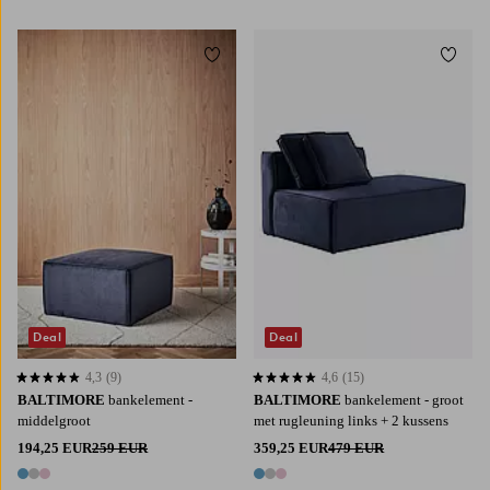
3 kleuren
Toevoegen aan favorieten
Toevoe
Deal
Deal
4,3
(9)
4,6
(15)
4,3 op basis van 9 beoordelingen
4,6 op basis van 15 beoordelingen
BALTIMORE
bankelement -
BALTIMORE
bankelement - groot
middelgroot
met rugleuning links + 2 kussens
194,25 EUR
259 EUR
359,25 EUR
479 EUR
3 kleuren
3 kleuren