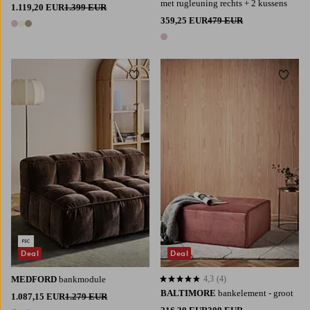
met rugleuning rechts + 2 kussens
1.119,20 EUR
1.399 EUR
359,25 EUR
479 EUR
3 kleuren
1 kleur
Toevoegen aan favorieten
Toevoe
Deal
Deal
MEDFORD
bankmodule
4,3
(4)
4,3 op basis van 4 beoordelingen
BALTIMORE
bankelement - groot
1.087,15 EUR
1.279 EUR