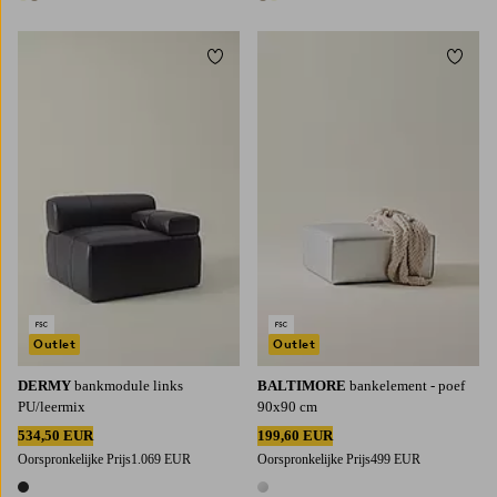
2 kleuren
2 kleuren
Toevoegen aan favorieten
Toevoe
Outlet
Outlet
DERMY
bankmodule links
BALTIMORE
bankelement - poef
PU/leermix
90x90 cm
534,50 EUR
199,60 EUR
Oorspronkelijke Prijs
1.069 EUR
Oorspronkelijke Prijs
499 EUR
1 kleur
1 kleur