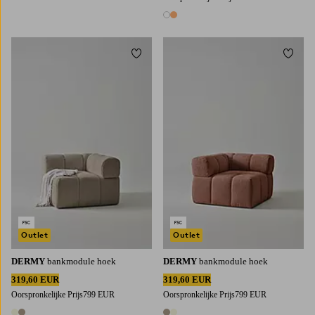
2 kleuren
Toevoegen aan favorieten
Toevoe
Outlet
Outlet
DERMY
bankmodule hoek
DERMY
bankmodule hoek
319,60 EUR
319,60 EUR
Oorspronkelijke Prijs
799 EUR
Oorspronkelijke Prijs
799 EUR