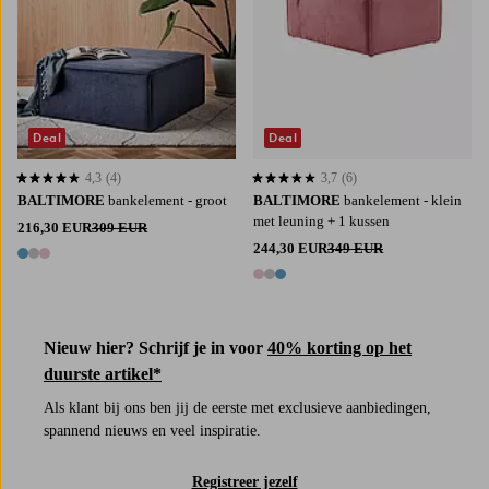
Deal
Deal
4,3
(4)
3,7
(6)
4,3 op basis van 4 beoordelingen
3,7 op basis van 6 beoordelingen
BALTIMORE
bankelement - groot
BALTIMORE
bankelement - klein
met leuning + 1 kussen
216,30 EUR
309 EUR
244,30 EUR
349 EUR
3 kleuren
3 kleuren
Nieuw hier? Schrijf je in voor
40% korting op het
duurste artikel*
Als klant bij ons ben jij de eerste met exclusieve aanbiedingen,
spannend nieuws en veel inspiratie.
Registreer jezelf