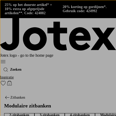
25% op het duurste artikel* +
20% korting op gordijnen*.
10% extra op afgeprijsde
Gebruik code: 424992
artikelen**. Code: 424882
Jotex logo - go to the home page
Menu
Zoeken
Inspiratie
Ga naar favoriet gemarkeerde producten
Go to checkout
Zitbanken
Modulaire zitbanken
2-zitsbanken
3-zitsbanken
4-zitsbanken
Modulaire