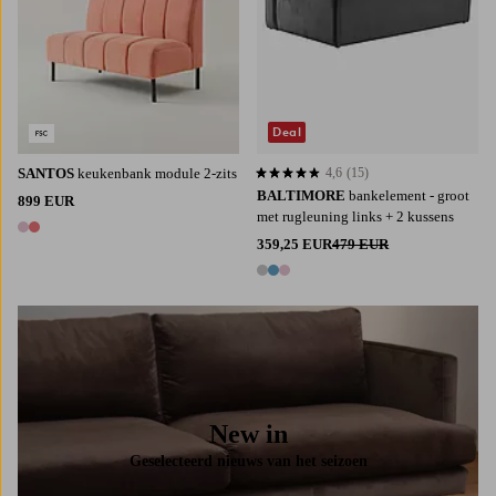
Deal
SANTOS
keukenbank module 2-zits
4,6
(15)
4,6 op basis van 15 beoordelingen
BALTIMORE
bankelement - groot
899 EUR
met rugleuning links + 2 kussens
2 kleuren
359,25 EUR
479 EUR
3 kleuren
New in
Geselecteerd nieuws van het seizoen