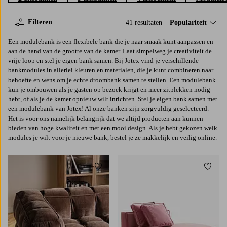
Filteren
41 resultaten
Sorteer op:
Populariteit
Een modulebank is een flexibele bank die je naar smaak kunt aanpassen en
aan de hand van de grootte van de kamer. Laat simpelweg je creativiteit de
vrije loop en stel je eigen bank samen. Bij Jotex vind je verschillende
bankmodules in allerlei kleuren en materialen, die je kunt combineren naar
behoefte en wens om je echte droombank samen te stellen. Een modulebank
kun je ombouwen als je gasten op bezoek krijgt en meer zitplekken nodig
hebt, of als je de kamer opnieuw wilt inrichten. Stel je eigen bank samen met
een modulebank van Jotex! Al onze banken zijn zorgvuldig geselecteerd.
Het is voor ons namelijk belangrijk dat we altijd producten aan kunnen
bieden van hoge kwaliteit en met een mooi design. Als je hebt gekozen welk
modules je wilt voor je nieuwe bank, bestel je ze makkelijk en veilig online.
Toevoegen aan favorieten
Toevoe