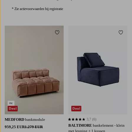
* Zie actievoorwaarden bij registratie
Toevoegen aan favorieten
Toevoe
Deal
Deal
MEDFORD
bankmodule
3,7
(6)
3,7 op basis van 6 beoordelingen
BALTIMORE
bankelement - klein
959,25 EUR
1.279 EUR
met leuning + 1 kussen