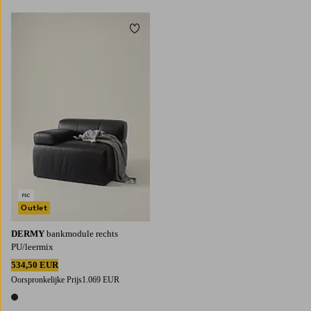
Toevoegen aan favorieten
Outlet
DERMY
bankmodule rechts
PU/leermix
534,50 EUR
Oorspronkelijke Prijs
1.069 EUR
1 kleur