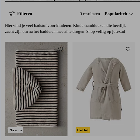
Filteren
9 resultaten
Sorteer op:
Populariteit
Hier vind je veel badstof voor kinderen. Kinderhanddoeken die heerlijk
zacht zijn om na het badderen mee af te drogen. Shop veilig op jotex.nl
Toevoegen aan favorieten
Toevoe
98/104
122/128
98/104
122/128
New in
Outlet