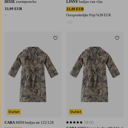
DIXIE
zwemponcho
LINNY
badjas van vlas
33,99 EUR
22,49 EUR
Oorspronkelijke Prijs
74,99 EUR
1 kleur
2 kleuren
Toevoegen aan favorieten
Toevoe
Outlet
Outlet
CARA
MINI badjas mt 122/128
5,0
(1)
5,0 op basis van 1 beoordelingen