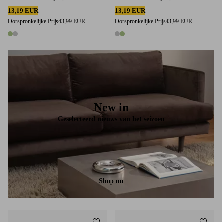
13,19 EUR
13,19 EUR
Oorspronkelijke Prijs
43,99 EUR
Oorspronkelijke Prijs
43,99 EUR
2 kleuren
2 kleuren
New in
Geselecteerd nieuws van het seizoen
Shop nu