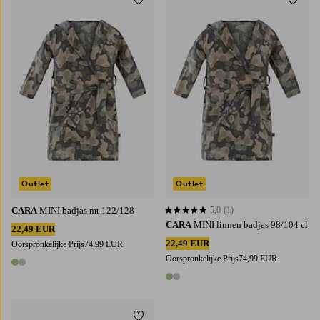
Toevoegen aan favorieten
Toevoe
Outlet
Outlet
CARA
MINI badjas mt 122/128
5,0
(1)
5,0 op basis van 1 beoordelingen
CARA
MINI linnen badjas 98/104 cl
22,49 EUR
22,49 EUR
Oorspronkelijke Prijs
74,99 EUR
Oorspronkelijke Prijs
74,99 EUR
2 kleuren
2 kleuren
Toevoegen aan favorieten