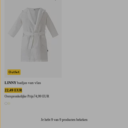
98/104
122/128
Outlet
LINNY
badjas van vlas
22,49 EUR
Oorspronkelijke Prijs
74,99 EUR
2 kleuren
Je hebt 9 van 9 producten bekeken