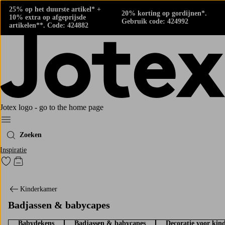
25% op het duurste artikel* +
20% korting op gordijnen*.
10% extra op afgeprijsde
Gebruik code: 424992
artikelen**. Code: 424882
Jotex logo - go to the home page
Menu
Zoeken
Inspiratie
Ga naar favoriet gemarkeerde producten
Go to checkout
Kinderkamer
Badjassen & babycapes
Babydekens
Badjassen & babycapes
Decoratie voor kin