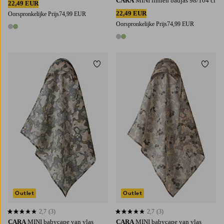
CARA
MINI linnen badjas 98/104 cl
22,49 EUR
22,49 EUR
Oorspronkelijke Prijs
74,99 EUR
Oorspronkelijke Prijs
74,99 EUR
2 kleuren
2 kleuren
Toevoegen aan favorieten
Toevoe
Outlet
Outlet
2,7
(3)
2,7
(3)
2,7 op basis van 3 beoordelingen
2,7 op basis van 3 beoordelingen
CARA
MINI babycape van vlas
CARA
MINI babycape van vlas