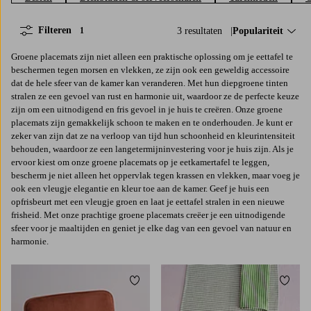
Filteren
3 resultaten
Sorteer op:
Populariteit
1
Groene placemats zijn niet alleen een praktische oplossing om je eettafel te
beschermen tegen morsen en vlekken, ze zijn ook een geweldig accessoire
dat de hele sfeer van de kamer kan veranderen. Met hun diepgroene tinten
stralen ze een gevoel van rust en harmonie uit, waardoor ze de perfecte keuze
zijn om een uitnodigend en fris gevoel in je huis te creëren. Onze groene
placemats zijn gemakkelijk schoon te maken en te onderhouden. Je kunt er
zeker van zijn dat ze na verloop van tijd hun schoonheid en kleurintensiteit
behouden, waardoor ze een langetermijninvestering voor je huis zijn. Als je
ervoor kiest om onze groene placemats op je eetkamertafel te leggen,
bescherm je niet alleen het oppervlak tegen krassen en vlekken, maar voeg je
ook een vleugje elegantie en kleur toe aan de kamer. Geef je huis een
opfrisbeurt met een vleugje groen en laat je eettafel stralen in een nieuwe
frisheid. Met onze prachtige groene placemats creëer je een uitnodigende
sfeer voor je maaltijden en geniet je elke dag van een gevoel van natuur en
harmonie.
Toevoegen aan favorieten
Toevoe