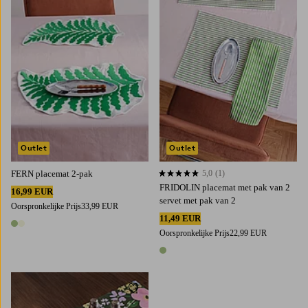
Outlet
Outlet
FERN placemat 2-pak
5,0
(1)
5,0 op basis van 1 beoordelingen
FRIDOLIN placemat met pak van 2
16,99 EUR
servet met pak van 2
Oorspronkelijke Prijs
33,99 EUR
11,49 EUR
2 kleuren
Oorspronkelijke Prijs
22,99 EUR
1 kleur
Toevoegen aan favorieten