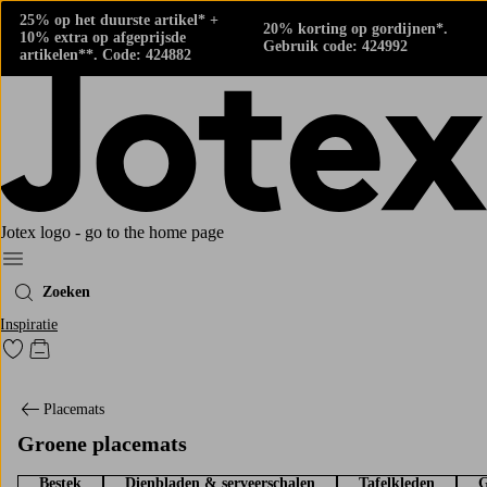
25% op het duurste artikel* +
20% korting op gordijnen*.
10% extra op afgeprijsde
Gebruik code: 424992
artikelen**. Code: 424882
Jotex logo - go to the home page
Menu
Zoeken
Inspiratie
Ga naar favoriet gemarkeerde producten
Go to checkout
Placemats
Groene placemats
Bestek
Dienbladen & serveerschalen
Tafelkleden
G