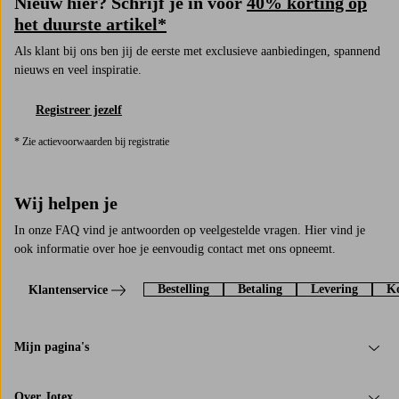
Nieuw hier? Schrijf je in voor
40% korting op
het duurste artikel*
Als klant bij ons ben jij de eerste met exclusieve aanbiedingen, spannend
nieuws en veel inspiratie.
Registreer jezelf
* Zie actievoorwaarden bij registratie
Wij helpen je
In onze FAQ vind je antwoorden op veelgestelde vragen. Hier vind je
ook informatie over hoe je eenvoudig contact met ons opneemt.
Bestelling
Betaling
Levering
Ko
Klantenservice
Mijn pagina's
Over Jotex