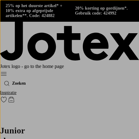
25% op het duurste artikel* +
20% korting op gordijnen*.
10% extra op afgeprijsde
Gebruik code: 424992
artikelen**. Code: 424882
Jotex logo - go to the home page
Menu
Zoeken
Inspiratie
Ga naar favoriet gemarkeerde producten
Go to checkout
Junior