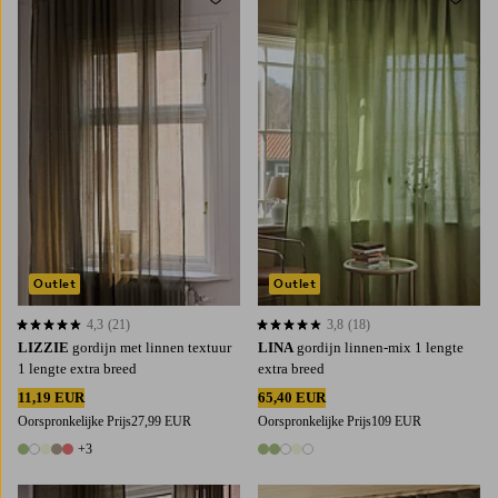
Toevoegen aan favorieten
Toevoe
220
250
300
220
250
300
Outlet
Outlet
4,3
(21)
3,8
(18)
4,3 op basis van 21 beoordelingen
3,8 op basis van 18 beoordelingen
LIZZIE
gordijn met linnen textuur
LINA
gordijn linnen-mix 1 lengte
1 lengte extra breed
extra breed
11,19 EUR
65,40 EUR
Oorspronkelijke Prijs
27,99 EUR
Oorspronkelijke Prijs
109 EUR
+3
8 kleuren
5 kleuren