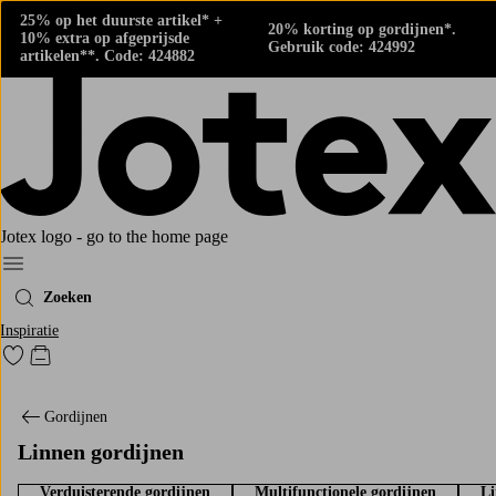
25% op het duurste artikel* +
20% korting op gordijnen*.
10% extra op afgeprijsde
Gebruik code: 424992
artikelen**. Code: 424882
Jotex logo - go to the home page
Menu
Zoeken
Inspiratie
Ga naar favoriet gemarkeerde producten
Go to checkout
Gordijnen
Linnen gordijnen
Verduisterende gordijnen
Multifunctionele gordijnen
Li