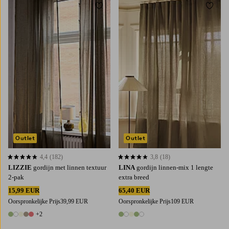
Toevoegen aan favorieten
Toevoe
220
250
300
220
250
300
Outlet
Outlet
4,4
(182)
3,8
(18)
4,4 op basis van 182 beoordelingen
3,8 op basis van 18 beoordelingen
LIZZIE
gordijn met linnen textuur
LINA
gordijn linnen-mix 1 lengte
2-pak
extra breed
15,99 EUR
65,40 EUR
Oorspronkelijke Prijs
39,99 EUR
Oorspronkelijke Prijs
109 EUR
+2
7 kleuren
5 kleuren