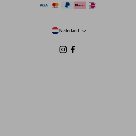
visa
mastercard
paypal
ideal
klarna
Nederland
- Selecteer land
Instagram
Facebook