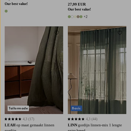
Our best value!
27,99 EUR
Our best value!
1 kleur
+2
7 kleuren
Toevoegen aan favorieten
Toevoe
220
250
300
Tailormade
Basic
4,3
(17)
4,3
(44)
4,3 op basis van 17 beoordelingen
4,3 op basis van 44 beoordelingen
LEAH
op maat gemaakt linnen
LINN
gordijn linnen-mix 1 lengte
gordijn
extra breed