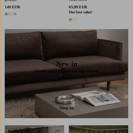
149 EUR
65,99 EUR
Our best value!
4 kleuren
3 kleuren
New in
Geselecteerd nieuws van het seizoen
Shop nu