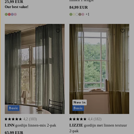
25,99 EUR
Our best value!
84,99 EUR
+1
4 kleuren
6 kleuren
Toevoegen aan favorieten
Toevoe
220
250
300
220
250
300
New in
Basic
Basic
4,2
(103)
4,4
(182)
4,2 op basis van 103 beoordelingen
4,4 op basis van 182 beoordelingen
LINN
gordijn linnen-mix 2-pak
LIZZIE
gordijn met linnen textuur
2-pak
65,99 EUR