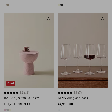
2 kleuren
2 kleuren
Toevoegen aan favorieten
Toevoe
Deal
4,2
(11)
4,3
(7)
4,2 op basis van 11 beoordelingen
4,3 op basis van 7 beoordelingen
BALIS bijzettafel ø 35 cm
NINA
wijnglas 4-pack
151,20 EUR
189 EUR
44,99 EUR