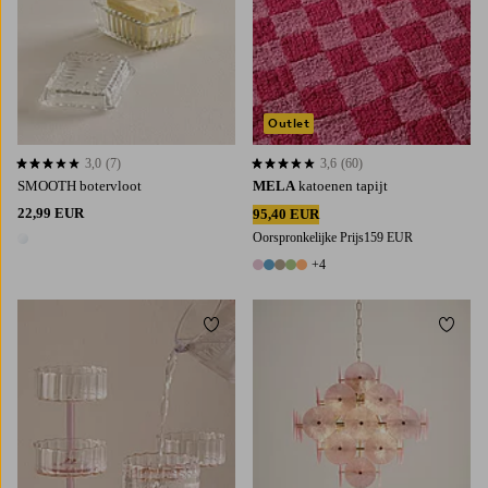
Outlet
3,0
(7)
3,6
(60)
3,0 op basis van 7 beoordelingen
3,6 op basis van 60 beoordelingen
SMOOTH botervloot
MELA
katoenen tapijt
22,99 EUR
95,40 EUR
Oorspronkelijke Prijs
159 EUR
1 kleur
+4
9 kleuren
Toevoegen aan favorieten
Toevoe