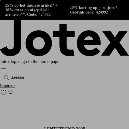
25% op het duurste artikel* +
20% korting op gordijnen*.
10% extra op afgeprijsde
Gebruik code: 424992
artikelen**. Code: 424882
Jotex logo - go to the home page
Menu
Zoeken
Inspiratie
Ga naar favoriet gemarkeerde producten
Go to checkout
LENTETREND 2025