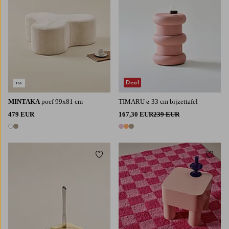
Deal
MINTAKA
poef 99x81 cm
TIMARU ø 33 cm bijzettafel
479 EUR
167,30 EUR
239 EUR
2 kleuren
3 kleuren
Toevoegen aan favorieten
Toevoe
80X300
170X240
200X300