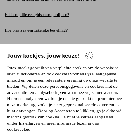
Hebben jullie een gids voor gordijnen?
Hoe plaats ik een zakelijke bestelling?
Kun je een retour die je via de retourpagina hebt geregistreerd annuleren
of wijzigen?
Jouw koekjes, jouw keuze!
Waarom heb ik geen orderbevestiging ontvangen?
Jotex maakt gebruik van verplichte cookies om de website te
laten functioneren en ook cookies voor analyse, aangepaste
inhoud en om je een relevantere ervaring op onze website te
Hoe registreer ik mij als nieuwe klant?
bieden. Wij delen deze persoonsgegevens en cookies met de
advertentie- en analysebedrijven waarmee wij samenwerken.
Kan ik mijn bestelling wijzigen of annuleren?
Hiermee analyseren we hoe je de site gebruikt en promoten we
onze marketing, zodat je meer gepersonaliseerde advertenties
kunt ontvangen. Door op Accepteren te klikken, ga je akkoord
Met welk e-mailadres log ik in?
met ons gebruik van cookies. Je kunt je keuzes aanpassen
onder Instellingen en meer informatie lezen in ons
cookiebeleid
.
Waarom is het artikel in mijn winkelwagen niet op voorraad als ik wil