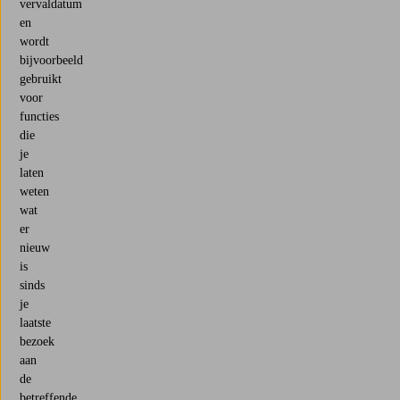
vervaldatum
en
wordt
bijvoorbeeld
gebruikt
voor
functies
die
je
laten
weten
wat
er
nieuw
is
sinds
je
laatste
bezoek
aan
de
betreffende