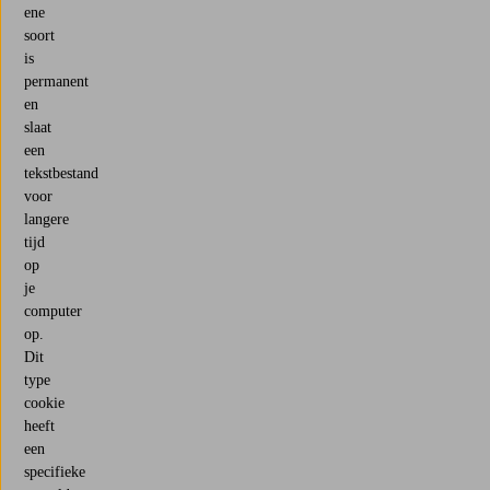
ene
soort
is
permanent
en
slaat
een
tekstbestand
voor
langere
tijd
op
je
computer
op.
Dit
type
cookie
heeft
een
specifieke