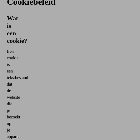
Cookiebeleid
Wat
is
een
cookie?
Een
cookie
is
een
tekstbestand
dat
de
website
die
je
bezoekt
op
je
apparaat