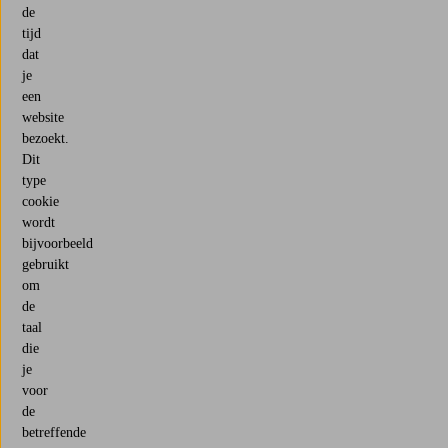
de
tijd
dat
je
een
website
bezoekt.
Dit
type
cookie
wordt
bijvoorbeeld
gebruikt
om
de
taal
die
je
voor
de
betreffende