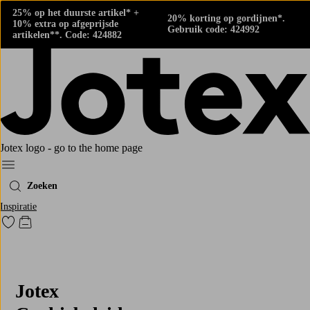
25% op het duurste artikel* +
20% korting op gordijnen*.
10% extra op afgeprijsde
Gebruik code: 424992
artikelen**. Code: 424882
Jotex logo - go to the home page
Menu
Zoeken
Inspiratie
Ga naar favoriet gemarkeerde producten
Go to checkout
Jotex