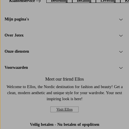
Bestelling
Betaling
Levering
Ko
Klantenservice
Mijn pagina's
Over Jotex
Onze diensten
Voorwaarden
Meet our friend Ellos
Welcome to Ellos, the Nordic destination for fashion and beauty! Get a
clean, modern aesthetic and unique style for your wardrobe. Your next
inspiring look is here!
Visit Ellos
Veilig betalen - Nu betalen of opsplitsen