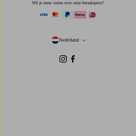
Wil je meer weten over
onze betaalopties
?
visa
mastercard
paypal
ideal
klarna
Nederland
- Selecteer land
Instagram
Facebook