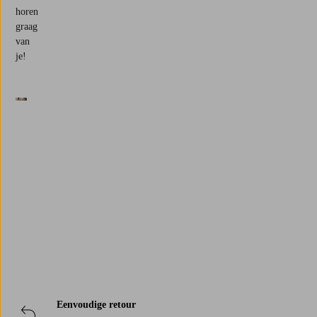
horen
graag
van
je!
Trustpilot
Eenvoudige retour