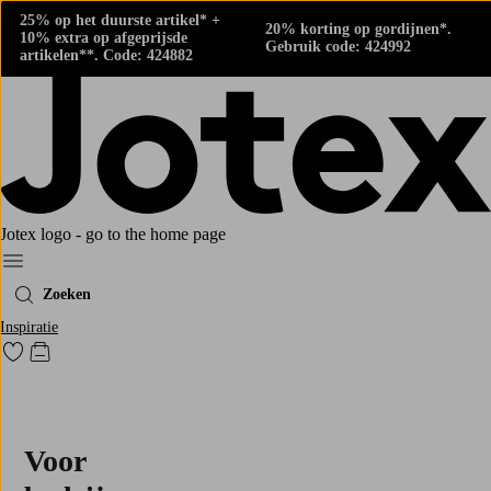
25% op het duurste artikel* +
20% korting op gordijnen*.
10% extra op afgeprijsde
Gebruik code: 424992
artikelen**. Code: 424882
Jotex logo - go to the home page
Menu
Zoeken
Inspiratie
Ga naar favoriet gemarkeerde producten
Go to checkout
Voor