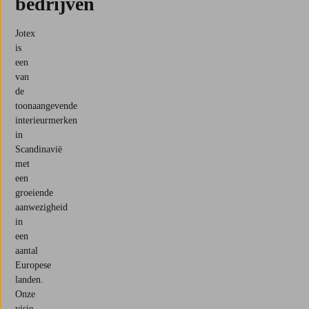
bedrijven
Jotex
is
een
van
de
toonaangevende
interieurmerken
in
Scandinavië
met
een
groeiende
aanwezigheid
in
een
aantal
Europese
landen.
Onze
visie