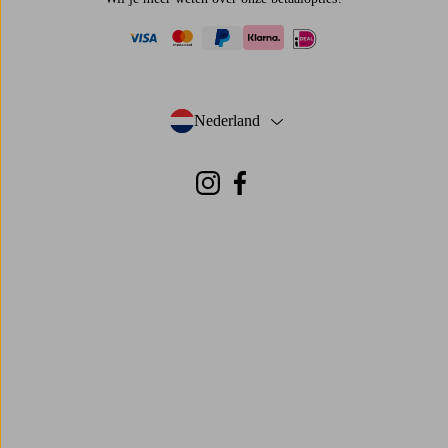
visa
mastercard
paypal
ideal
klarna
Nederland
- Selecteer land
Instagram
Facebook