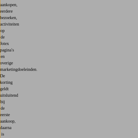
aankopen,
eerdere
bezoeken,
activiteiten
op
de
Jotex
pagina's
en
overige
marketingdoeleinden.
De
korting
geldt
uitsluitend
bij
de
eerste
aankoop,
daarna
is