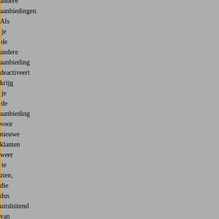
andere
aanbiedingen.
Als
je
de
andere
aanbieding
deactiveert
krijg
je
de
aanbieding
voor
nieuwe
klanten
weer
te
zien,
die
dus
uitsluitend
van