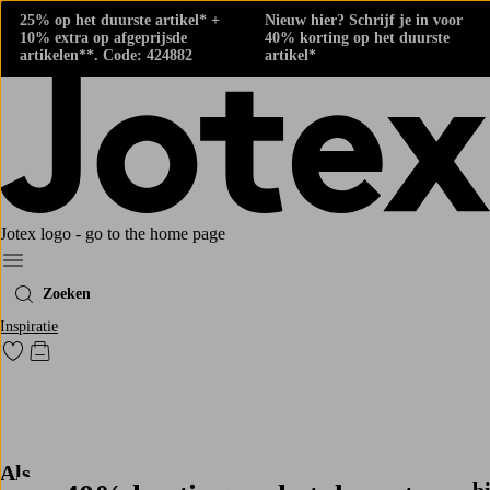
25% op het duurste artikel* +
Nieuw hier? Schrijf je in voor
10% extra op afgeprijsde
40% korting op het duurste
artikelen**. Code: 424882
artikel*
Jotex logo - go to the home page
Menu
Zoeken
Inspiratie
Ga naar favoriet gemarkeerde producten
Go to checkout
Play
Als