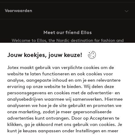
Voorwaarden
Meet our friend Ellos
Welcome to Ellos, the Nordic destination for fashion and
beauty! Get a clean, modern aesthetic and unique style for
your wardrobe. Your next inspiring look is here!
Jouw koekjes, jouw keuze!
Visit Ellos
Jotex maakt gebruik van verplichte cookies om de
website te laten functioneren en ook cookies voor
analyse, aangepaste inhoud en om je een relevantere
ervaring op onze website te bieden. Wij delen deze
persoonsgegevens en cookies met de advertentie- en
Veilig betalen - Nu betalen of opsplitsen
analysebedrijven waarmee wij samenwerken. Hiermee
analyseren we hoe je de site gebruikt en promoten we
Wil je meer weten over
onze betaalopties
?
onze marketing, zodat je meer gepersonaliseerde
advertenties kunt ontvangen. Door op Accepteren te
klikken, ga je akkoord met ons gebruik van cookies. Je
kunt je keuzes aanpassen onder Instellingen en meer