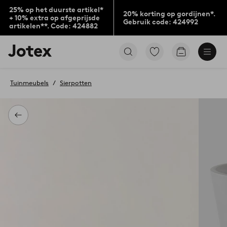
25% op het duurste artikel*
20% korting op gordijnen*.
+ 10% extra op afgeprijsde
Gebruik code: 424992
artikelen**. Code: 424882
Jotex
Ga
Go
logo
naar
to
-
favoriet
checkout
go
gemarkeerde
Tuinmeubels
Sierpotten
to
producten
the
home
page
Terug