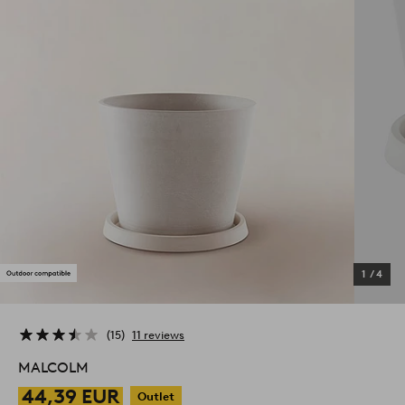
1
/
4
15
11 reviews
MALCOLM
44,39 EUR
Outlet