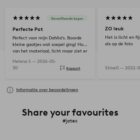
Geverifieerde koper
ZO leuk
Perfecte Pot
Het is licht en fi
Perfect voor mijn Dahlia's. Boorde
als op de foto
kleine gaatjes wat soepel ging! Hou
van het materiaal, licht maar ziet er
zwaar uit!
Helena S —
2026-05-
30
StineG —
2022-1
Rapport
Informatie over beoordelingen
Share your favourites
#jotex